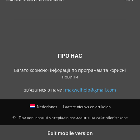
ПРО НАС
Багато корисної інфорації по програмам та корисні
новини
зв'язатися з нами:
maxwelhelp@gmail.com
Nederlands
Laatste nieuws en artikelen
© - При копіюванні матеріалів посилання на сайт обов'язкове
Exit mobile version