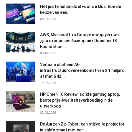
Het juiste hulpmiddel voor de klus: hoe de
keuze van een...
08.03.2026
AWS, Microsoft та Google поєднуються
для створення бази даних DocumentB
Foundation...
08.10.2025
Vietnam sluit een AI-
infrastructuurovereenkomst van $ 1 miljard
af met G42...
15.02.2026
HP Omen 16 Review: solide gaminglaptop,
beste prijs-kwaliteitsverhouding in de
uitverkoop
02.02.2026
De Aurzen Zip Cyber: een stijlvolle projector
in zakformaat met een...