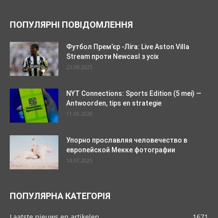
ПОПУЛЯРНІ ПОВІДОМЛЕННЯ
Футбол Прем’єр -Ліга: Live Aston Villa
Stream проти Newcasl з усіх
23.09.2025
NYT Connections: Sports Edition (5 mei) —
Antwoorden, tips en strategie
11.05.2026
Упорно прославляя человечество в
европейской Мекке фотографии
14.07.2025
ПОПУЛЯРНА КАТЕГОРІЯ
Laatste nieuws en artikelen
1671