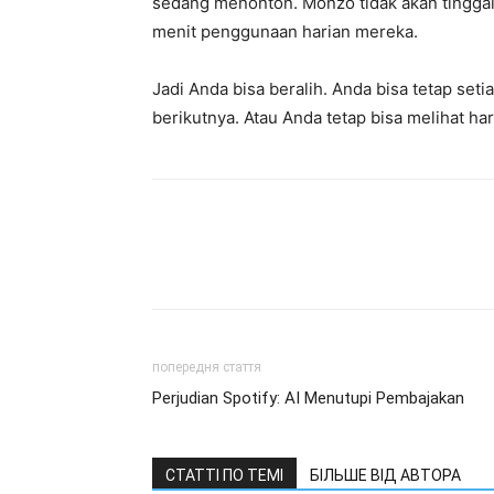
sedang menonton. Monzo tidak akan tinggal
menit penggunaan harian mereka.
Jadi Anda bisa beralih. Anda bisa tetap set
berikutnya. Atau Anda tetap bisa melihat ha
попередня стаття
Perjudian Spotify: AI Menutupi Pembajakan
СТАТТІ ПО ТЕМІ
БІЛЬШЕ ВІД АВТОРА