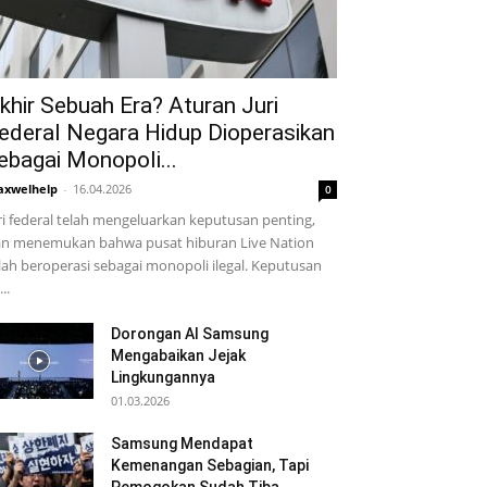
khir Sebuah Era? Aturan Juri
ederal Negara Hidup Dioperasikan
ebagai Monopoli...
xwelhelp
-
16.04.2026
0
ri federal telah mengeluarkan keputusan penting,
n menemukan bahwa pusat hiburan Live Nation
lah beroperasi sebagai monopoli ilegal. Keputusan
...
Dorongan AI Samsung
Mengabaikan Jejak
Lingkungannya
01.03.2026
Samsung Mendapat
Kemenangan Sebagian, Tapi