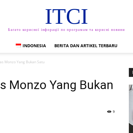
ITCI
Багато корисної інфорації по програмам та корисні новини
INDONESIA
BERITA DAN ARTIKEL TERBARU
tas Monzo Yang Bukan Satu
as Monzo Yang Bukan
9