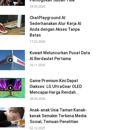
Pemogokan Sudah Tiba
24.05.2026
ChatPlayground AI:
Sederhanakan Alur Kerja AI
Anda dengan Akses Tanpa
Batas
17.02.2026
Kuwait Meluncurkan Pusat Data
AI Berdaulat Pertama
16.11.2025
Game Premium Kini Dapat
Diakses: LG UltraGear OLED
Mencapai Harga Rendah...
28.04.2026
Anak-anak Usia Taman Kanak-
kanak Semakin Terkena Media
Sosial, Temuan Penelitian
02.12.2025