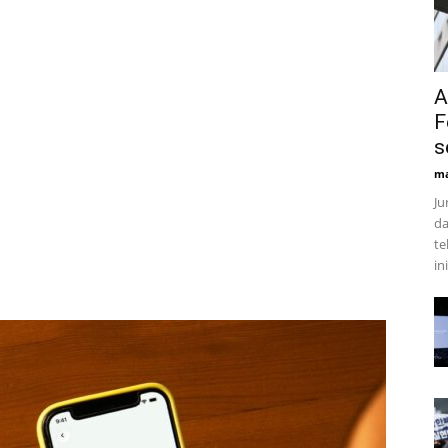
A
F
s
ma
Ju
da
te
ini