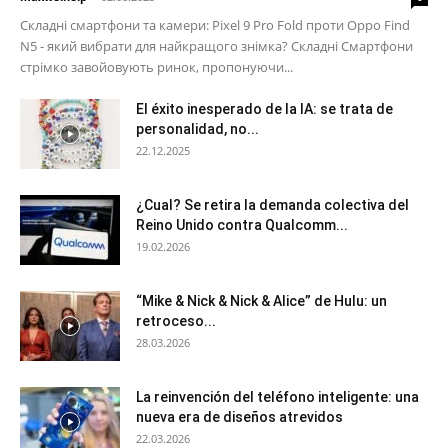
Складні смартфони та камери: Pixel 9 Pro Fold проти Oppo Find
N5 - який вибрати для найкращого знімка? Складні Смартфони
стрімко завойовують ринок, пропонуючи...
El éxito inesperado de la IA: se trata de
personalidad, no...
22.12.2025
¿Cual? Se retira la demanda colectiva del
Reino Unido contra Qualcomm...
19.02.2026
“Mike & Nick & Nick & Alice” de Hulu: un
retroceso...
28.03.2026
La reinvención del teléfono inteligente: una
nueva era de diseños atrevidos
22.03.2026