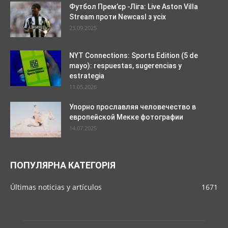
Футбол Прем’єр -Ліга: Live Aston Villa
Stream проти Newcasl з усіх
23.09.2025
NYT Connections: Sports Edition (5 de
mayo): respuestas, sugerencias y
estrategia
11.05.2026
Упорно прославляя человечество в
европейской Мекке фотографии
14.07.2025
ПОПУЛЯРНА КАТЕГОРІЯ
Últimas noticias y artículos
1671