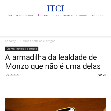
ITCI
Багато корисної інфорації по програмам та корисні новини
додому
Últimas notícias e artigos
Últimas notícias e artigos
A armadilha da lealdade de
Monzo que não é uma delas
29.05.2026
22