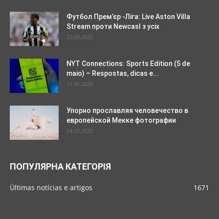
Футбол Прем’єр -Ліга: Live Aston Villa
Stream проти Newcasl з усіх
23.09.2025
NYT Connections: Sports Edition (5 de
maio) – Respostas, dicas e...
11.05.2026
Упорно прославляя человечество в
европейской Мекке фотографии
14.07.2025
ПОПУЛЯРНА КАТЕГОРІЯ
Últimas notícias e artigos
1671