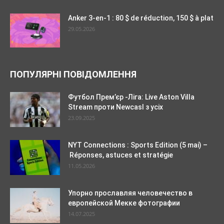
Anker 3-en-1 : 80 $ de réduction, 150 $ à plat
29.05.2026
ПОПУЛЯРНІ ПОВІДОМЛЕННЯ
Футбол Прем’єр -Ліга: Live Aston Villa
Stream проти Newcasl з усіх
23.09.2025
NYT Connections : Sports Edition (5 mai) –
Réponses, astuces et stratégie
11.05.2026
Упорно прославляя человечество в
европейской Мекке фотографии
14.07.2025