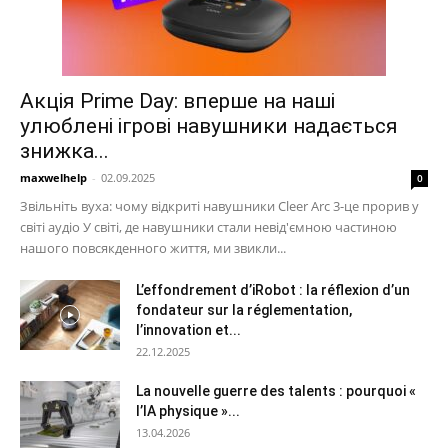
Акція Prime Day: вперше на наші
улюблені ігрові навушники надається
знижка...
maxwelhelp
-
02.09.2025
0
Звільніть вуха: чому відкриті навушники Cleer Arc 3-це прорив у
світі аудіо У світі, де навушники стали невід'ємною частиною
нашого повсякденного життя, ми звикли...
L’effondrement d’iRobot : la réflexion d’un
fondateur sur la réglementation,
l’innovation et...
22.12.2025
La nouvelle guerre des talents : pourquoi «
l’IA physique »...
13.04.2026