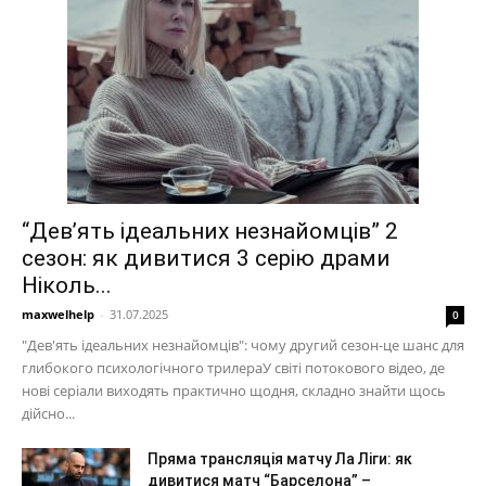
“Дев’ять ідеальних незнайомців” 2
сезон: як дивитися 3 серію драми
Ніколь...
maxwelhelp
-
31.07.2025
0
"Дев'ять ідеальних незнайомців": чому другий сезон-це шанс для
глибокого психологічного трилераУ світі потокового відео, де
нові серіали виходять практично щодня, складно знайти щось
дійсно...
Пряма трансляція матчу Ла Ліги: як
дивитися матч “Барселона” –