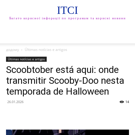
ITCI
Багато корисної інфорації по програмам та корисні новини
додому
Últimas notícias e artigos
Últimas notícias e artigos
Scoobtober está aqui: onde
transmitir Scooby-Doo nesta
temporada de Halloween
26.01.2026
14