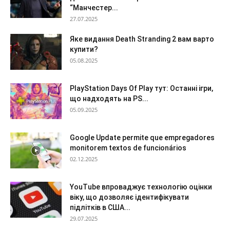
“Манчестер...
27.07.2025
Яке видання Death Stranding 2 вам варто
купити?
05.08.2025
PlayStation Days Of Play тут: Останні ігри,
що надходять на PS...
05.09.2025
Google Update permite que empregadores
monitorem textos de funcionários
02.12.2025
YouTube впроваджує технологію оцінки
віку, що дозволяє ідентифікувати
підлітків в США...
29.07.2025