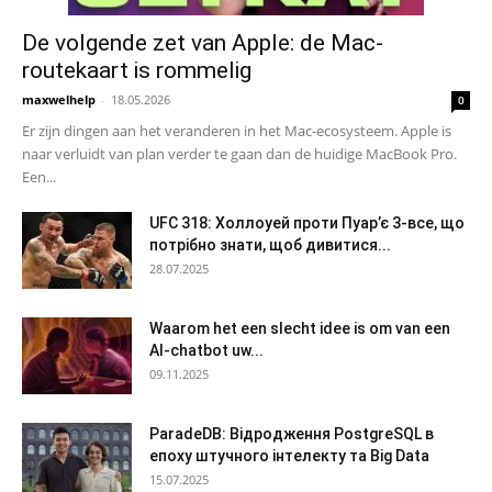
De volgende zet van Apple: de Mac-
routekaart is rommelig
maxwelhelp
-
18.05.2026
0
Er zijn dingen aan het veranderen in het Mac-ecosysteem. Apple is
naar verluidt van plan verder te gaan dan de huidige MacBook Pro.
Een...
UFC 318: Холлоуей проти Пуар’є 3-все, що
потрібно знати, щоб дивитися...
28.07.2025
Waarom het een slecht idee is om van een
AI-chatbot uw...
09.11.2025
ParadeDB: Відродження PostgreSQL в
епоху штучного інтелекту та Big Data
15.07.2025