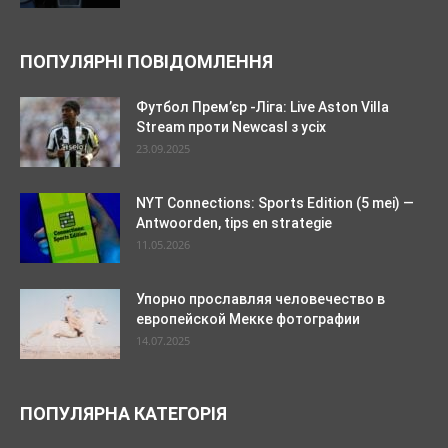
ПОПУЛЯРНІ ПОВІДОМЛЕННЯ
Футбол Прем’єр -Ліга: Live Aston Villa
Stream проти Newcasl з усіх
23.09.2025
NYT Connections: Sports Edition (5 mei) —
Antwoorden, tips en strategie
11.05.2026
Упорно прославляя человечество в
европейской Мекке фотографии
14.07.2025
ПОПУЛЯРНА КАТЕГОРІЯ