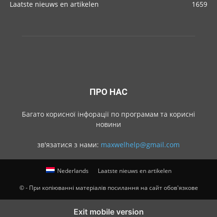
Laatste nieuws en artikelen
1659
ПРО НАС
Багато корисної інфорації по програмам та корисні
новини
зв'язатися з нами:
maxwelhelp@gmail.com
Nederlands
Laatste nieuws en artikelen
© - При копіюванні матеріалів посилання на сайт обов'язкове
Exit mobile version