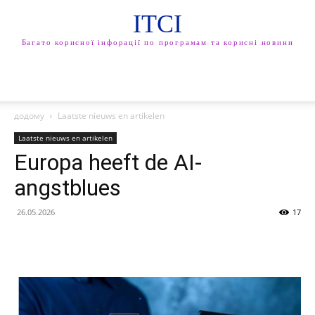
ITCI
Багато корисної інфорації по програмам та корисні новини
додому
Laatste nieuws en artikelen
Laatste nieuws en artikelen
Europa heeft de AI-
angstblues
26.05.2026
17