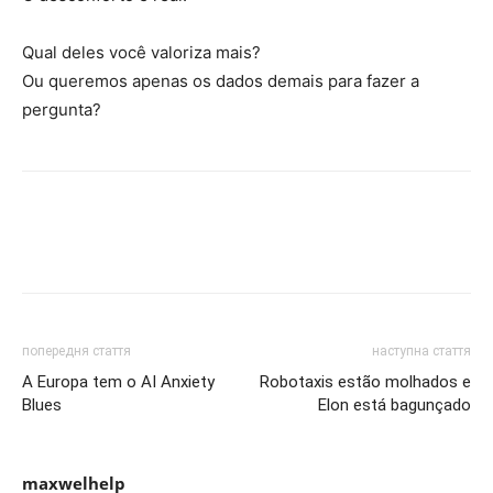
Qual deles você valoriza mais?
Ou queremos apenas os dados demais para fazer a
pergunta?
попередня стаття
наступна стаття
A Europa tem o AI Anxiety
Robotaxis estão molhados e
Blues
Elon está bagunçado
maxwelhelp