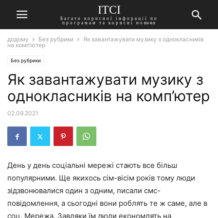
ITCI
Багато корисної інфорації по
програмам та корисні новини
додому
Без рубрики
Як завантажувати музику з однокласників
на комп’ютер
Без рубрики
Як завантажувати музику з
однокласників на комп’ютер
02.09.2021
День у день соціальні мережі стають все більш
популярними. Ще якихось сім-вісім років тому люди
зідзвонювалися один з одним, писали смс-
повідомлення, а сьогодні вони роблять те ж саме, але в
соц. Мережа. Завдяки їм люди економлять на