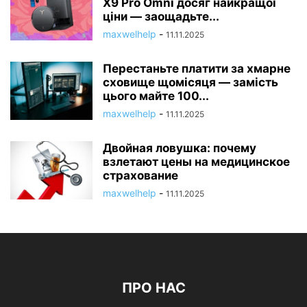
X9 Pro Omni досяг найкращої
ціни — заощадьте...
maxwelhelp
-
11.11.2025
Перестаньте платити за хмарне
сховище щомісяця — замість
цього майте 100...
maxwelhelp
-
11.11.2025
Двойная ловушка: почему
взлетают цены на медицинское
страхование
maxwelhelp
-
11.11.2025
ПРО НАС