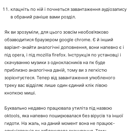
клацніть по ній і почнеться завантаження аудіозапису
в обраний раніше вами розділ.
Як ви зрозуміли, для цього зовсім необов’язково
обзаводитися браузером google chrome. Є й інший
варіант-знайти аналогічні доповнення, вони напевно є і
під opera, і під mozilla firefox. Інструкція по установці і
скачуванню музики з однокласників на пк буде
приблизно аналогічна даній, тому ви з легкістю
зорієнтуєтеся. Тепер від завантаження улюбленого
треку вас відділяє лише один єдиний клік лівою
кнопкою миші.
Буквально недавно працювала утиліта під назвою
oktools, яка напевно поширювалася без вірусів та іншої
гидоти. На жаль, на даний момент вона не працює-
адміністрація ок заблокувала скачування. Тому