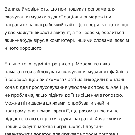
Велика ймовірність, що при пошуку програми для
скачування музики з даної соціальної мережі ви
натрапите на шахрайський сайт. Це говорить про те, що
у вас можуть вкрасти аккаунт, а то і зовсім, оселиться
який-небудь вірус в комп’ютері. Іншими словами, зовсім
нічого хорошого.
Більше того, адміністрація соц. Мережі всіляко
намагається заблокувати скачування музичних файлів з
її сервера, щоб ви якомога частіше виходили в онлайн
хоча б для прослуховування улюблених треків. Але і це
не проблема, якщо підійти до її вирішення з головою.
Можна піти двома шляхами-спробувати знайти
програму, але немає гарантії, що разом з нею ви не
віддасте свою сторінку в руки шахраєві. Хоча купити
новий аккаунт, можна нагрін шопе. І другий-
завантажити додаток для браузера google chrome з