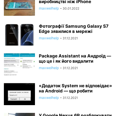
виробництві ніж iPhone
maxwelhelp
-
30.01.2022
Фотографії Samsung Galaxy S7
Edge зявилися в мережі
maxwelhelp
-
31.12.2021
Package Assistant на Андроїд —
що це і як його видалити
maxwelhelp
-
31.12.2021
«Додаток System не відповідає»
на Android — що робити
maxwelhelp
-
31.12.2021
У Google Nexus 6P розблокувати