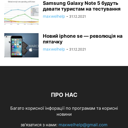
Samsung Galaxy Note 5 будуть
давати туристам на тестування
maxwelhelp
-
31.12.2021
Новий iphone se — революція на
пятачку
maxwelhelp
-
31.12.2021
ПРО НАС
Багато корисної інфорації по програмам та корисні
новини
зв'язатися з нами:
maxwelhelp@gmail.com