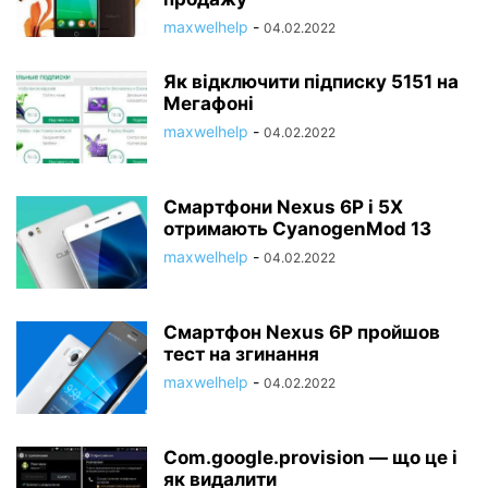
maxwelhelp
-
04.02.2022
Як відключити підписку 5151 на
Мегафоні
maxwelhelp
-
04.02.2022
Смартфони Nexus 6P і 5Х
отримають CyanogenMod 13
maxwelhelp
-
04.02.2022
Смартфон Nexus 6P пройшов
тест на згинання
maxwelhelp
-
04.02.2022
Com.google.provision — що це і
як видалити