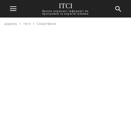
ITCI
Багато корисної інфорації по
програмам та корисні новини
додому
теги
Смартфони