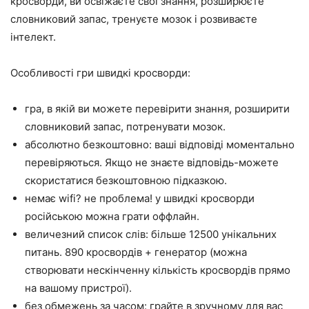
кросворди, ви освіжаєте свої знання, розширюєте
словниковий запас, тренуєте мозок і розвиваєте
інтелект.
Особливості гри швидкі кросворди:
гра, в якій ви можете перевірити знання, розширити
словниковий запас, потренувати мозок.
абсолютно безкоштовно: ваші відповіді моментально
перевіряються. Якщо не знаєте відповідь-можете
скористатися безкоштовною підказкою.
немає wifi? не проблема! у швидкі кросворди
російською можна грати оффлайн.
величезний список слів: більше 12500 унікальних
питань. 890 кросвордів + генератор (можна
створювати нескінченну кількість кросвордів прямо
на вашому пристрої).
без обмежень за часом: грайте в зручному для вас