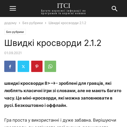
ITCI
Багато корисної інфорації по
програмам та корисні новини
додому
Без рубрики
Швидкі кросворди 2.1.2
Без рубрики
Швидкі кросворди 2.1.2
01.09.2021
швидкі кросворди 8>—>- зроблені для гравців, які
люблять класичні ігри зі словами, але не мають багато
часу. Це міні-кросворди, які можна заповнювати в
русі. Безкоштовно і оффлайн.
Гра проста у використанні і дуже забавна. Вирішуючи