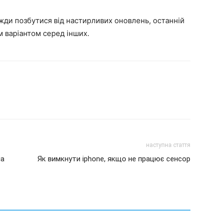
авжди позбутися від настирливих оновлень, останній
м варіантом серед інших.
наступна стаття
на
Як вимкнути iphone, якщо не працює сенсор