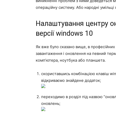
виникненні проблем з ними доведеться м
операційну систему. Або народні умільці
Налаштування центру он
версії windows 10
Як вже було сказано вище, в професійних
завантаження і оновлення на певний тер
комп’ютера, ноутбука або планшета.
скориставшись комбінацією клавіш win
відкриваємо знайдене додаток;
переходимо в розділ під назвою “оновл
оновлень;