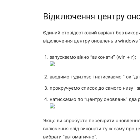
Відключення центру он
Єдиний стовідсотковий варіант без викори
відключення центру оновлень в windows 
запускаємо вікно “виконати” (win + r);
вводимо туди.msc і натискаємо ” ок “дл
прокручуємо список до самого низу і з
натискаємо по “центру оновлень” два ра
Якщо ви спробуєте перевірити оновлення
включення слід виконати ту ж саму процед
вибрати “автоматично”.