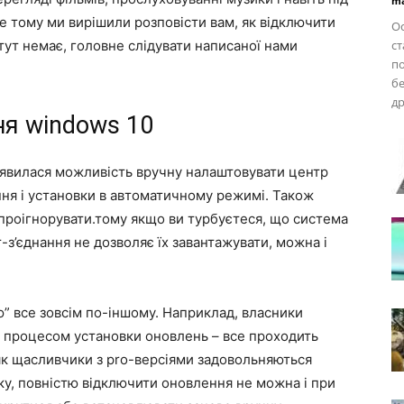
ma
е тому ми вирішили розповісти вам, як відключити
Ос
тут немає, головне слідувати написаної нами
ст
по
б
др
ня windows 10
’явилася можливість вручну налаштовувати центр
ння і установки в автоматичному режимі. Також
 проігнорувати.тому якщо ви турбуєтеся, що система
з’єднання не дозволяє їх завантажувати, можна і
” все зовсім по-іншому. Наприклад, власники
и процесом установки оновлень – все проходить
як щасливчики з pro-версіями задовольняються
ку, повністю відключити оновлення не можна і при