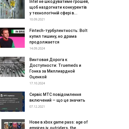
Intel не шкодуватиме грошей,
щоб наздогнати конкурентів
у технологічній сфері в...
10.09.2021
Fintech-турбулентность: Bolt
купил тишину, но драма
продолжается
14.09.2024
Винтовая Дорога к
Доступности: Truemeds и
Гонка за Миллиардной
Оценкой
17.10.2024
Сервіс МТС повідомлення
включений — що це значить
07.12.2021
Нове в xbox game pass: age of
empires iv, outriders, the...