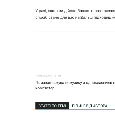
У разі, якщо ви дійсно бажаєте раз і наз
спосіб стане для вас найбільш підходящи
попередня стаття
Як завантажувати музику з однокласників 
комп’ютер
СТАТТІ ПО ТЕМІ
БІЛЬШЕ ВІД АВТОРА