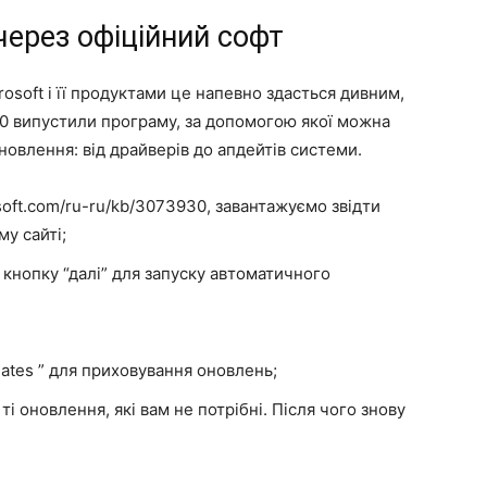
ерез офіційний софт
osoft і її продуктами це напевно здасться дивним,
10 випустили програму, за допомогою якої можна
овлення: від драйверів до апдейтів системи.
oft.com/ru-ru/kb/3073930, завантажуємо звідти
му сайті;
а кнопку “далі” для запуску автоматичного
dates ” для приховування оновлень;
ті оновлення, які вам не потрібні. Після чого знову