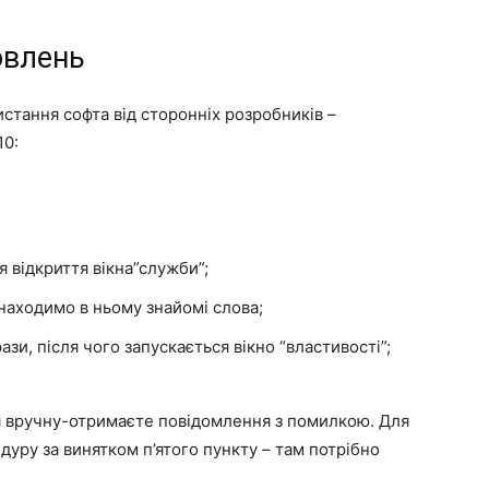
овлень
стання софта від сторонніх розробників –
10:
я відкриття вікна”служби”;
находимо в ньому знайомі слова;
зи, після чого запускається вікно “властивості”;
 вручну-отримаєте повідомлення з помилкою. Для
уру за винятком п’ятого пункту – там потрібно