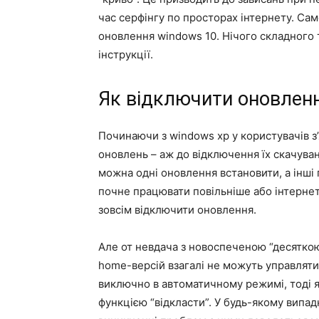
час серфінгу по просторах інтернету. Сам
оновлення windows 10. Нічого складного 
інструкції.
Як відключити оновлен
Починаючи з windows xp у користувачів з
оновлень – аж до відключення їх скачува
можна одні оновлення встановити, а інші
почне працювати повільніше або інтернет-
зовсім відключити оновлення.
Але от невдача з новоспеченою “десяткою
home-версій взагалі не можуть управлят
виключно в автоматичному режимі, тоді 
функцією “відкласти”. У будь-якому випад