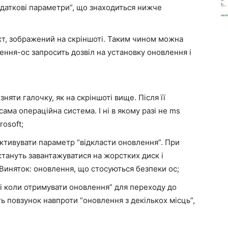
даткові параметри”, що знаходиться нижче
т, зображений на скріншоті. Таким чином можна
ення-ос запросить дозвіл на установку оновлення і
няти галочку, як на скріншоті вище. Після її
ма операційна система. І ні в якому разі не ms
rosoft;
активувати параметр “відкласти оновлення”. При
стануть завантажуватися на жорстких диск і
 Виняток: оновлення, що стосуються безпеки ос;
к і коли отримувати оновлення” для переходу до
ть повзунок навпроти “оновлення з декількох місць”,