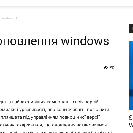
 windows 10
оновлення windows
232
дин з найважливіших компонентів всіх версій
милки і уразливості, але вони ж здатні погіршити
 планшета під управлінням повноцінної версії
S
W
ористувачі скаржаться, що оновлення встановилися
регляді фільмів, прослуховуванні музики і навіть під