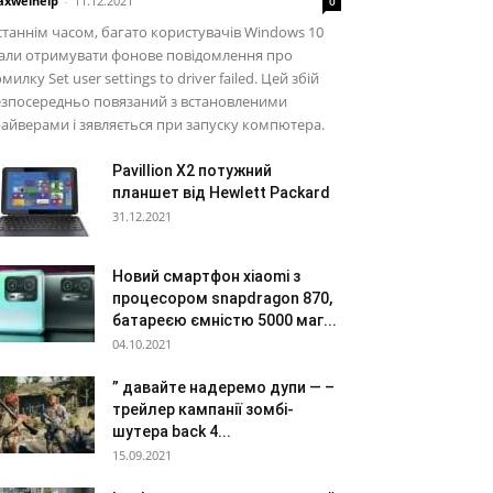
xwelhelp
-
11.12.2021
0
таннім часом, багато користувачів Windows 10
али отримувати фонове повідомлення про
милку Set user settings to driver failed. Цей збій
езпосередньо повязаний з встановленими
айверами і зявляється при запуску компютера.
Pavillion X2 потужний
планшет від Hewlett Packard
31.12.2021
Новий смартфон xiaomi з
процесором snapdragon 870,
батареєю ємністю 5000 маг...
04.10.2021
” давайте надеремо дупи — –
трейлер кампанії зомбі-
шутера back 4...
15.09.2021