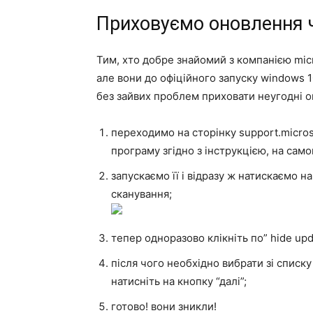
Приховуємо оновлення ч
Тим, хто добре знайомий з компанією micr
але вони до офіційного запуску windows 
без зайвих проблем приховати неугодні он
переходимо на сторінку support.micros
програму згідно з інструкцією, на само
запускаємо її і відразу ж натискаємо н
сканування;
тепер одноразово клікніть по” hide up
після чого необхідно вибрати зі списку 
натисніть на кнопку “далі”;
готово! вони зникли!