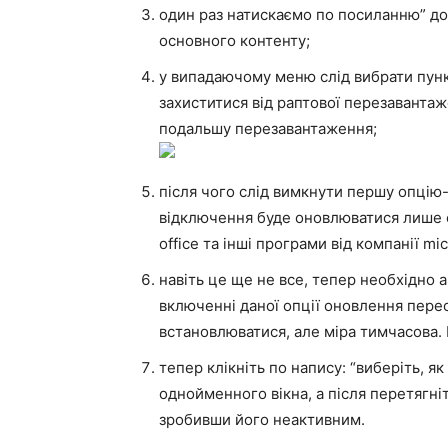
один раз натискаємо по посиланню” до
основного контенту;
у випадаючому меню слід вибрати пунк
захиститися від раптової перезавантаж
подальшу перезавантаження;
після чого слід вимкнути першу опцію-з
відключення буде оновлюватися лише са
office та інші програми від компанії mic
навіть це ще не все, тепер необхідно 
включенні даної опції оновлення пере
встановлюватися, але міра тимчасова.
тепер клікніть по напису: “виберіть, я
однойменного вікна, а після перетягні
зробивши його неактивним.