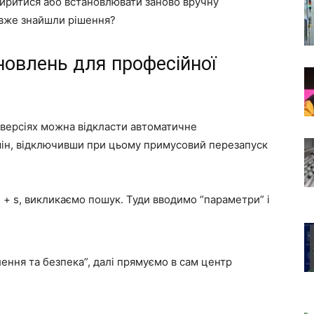
иритися або встановлювати заново вручну
 вже знайшли рішення?
овлень для професійної
 версіях можна відкласти автоматичне
мін, відключивши при цьому примусовий перезапуск
 + s, викликаємо пошук. Туди вводимо “параметри” і
ення та безпека”, далі прямуємо в сам центр