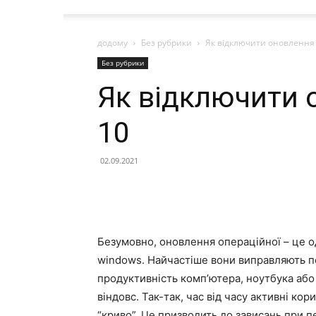
додому
Без рубрики
Як відключити оновлення
Без рубрики
Як відключити 
10
02.09.2021
Безумовно, оновлення операційної – це о
windows. Найчастіше вони виправляють по
продуктивність комп’ютера, ноутбука або
віндовс. Так-так, час від часу активні к
“криво”. Це призводить до зависань при пе