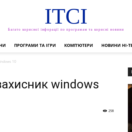
ITCI
Багато корисної інфорації по програмам та корисні новини
НИ
ПРОГРАМИ ТА ІГРИ
КОМП’ЮТЕРИ
НОВИНИ HI-T
indows 10
захисник windows
258