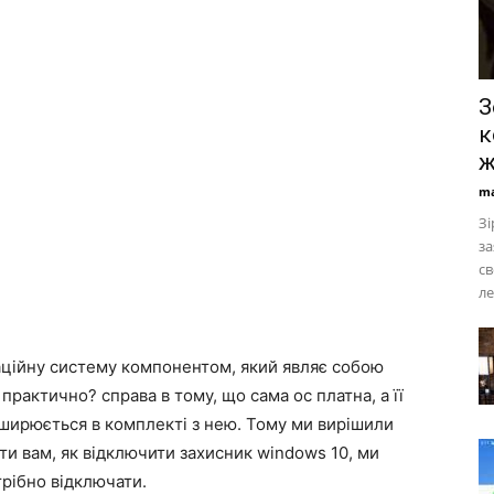
З
к
ж
ma
Зі
за
св
ле
аційну систему компонентом, який являє собою
рактично? справа в тому, що сама ос платна, а її
ширюється в комплекті з нею. Тому ми вирішили
ти вам, як відключити захисник windows 10, ми
трібно відключати.