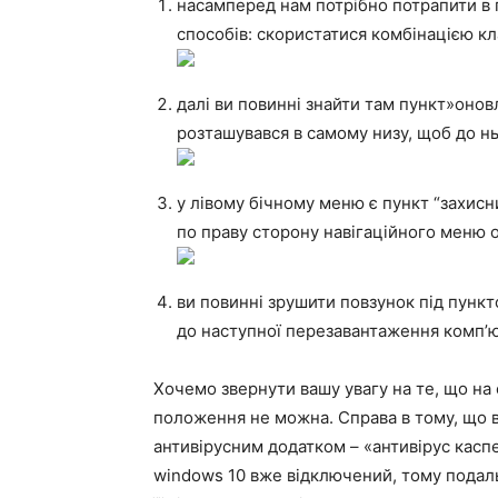
насамперед нам потрібно потрапити в 
способів: скористатися комбінацією кла
далі ви повинні знайти там пункт»онов
розташувався в самому низу, щоб до нь
у лівому бічному меню є пункт “захисни
по праву сторону навігаційного меню 
ви повинні зрушити повзунок під пункто
до наступної перезавантаження комп’ю
Хочемо звернути вашу увагу на те, що на
положення не можна. Справа в тому, що 
антивірусним додатком – «антивірус касп
windows 10 вже відключений, тому подаль