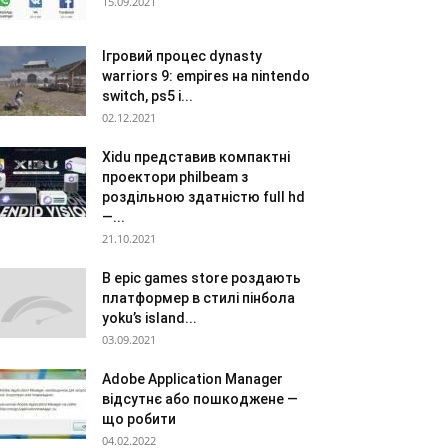
15.09.2021
Ігровий процес dynasty
warriors 9: empires на nintendo
switch, ps5 і...
02.12.2021
Xidu представив компактні
проектори philbeam з
роздільною здатністю full hd
—...
21.10.2021
В epic games store роздають
платформер в стилі пінбола
yoku’s island...
03.09.2021
Adobe Application Manager
відсутнє або пошкоджене —
що робити
04.02.2022