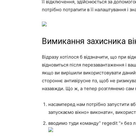
її відключення, здійснюється за допомог
потрібно потрапити в її налаштування і зн
Вимикання захисника ві
Відразу хотілося б відзначити, що при ві
відновиться після перезавантаження і ваш 
якщо ви вирішили використовувати даний
стороннє антивірусне пз, щоб не ризикув
назавжди. Що ж, а тепер розглянемо сам
насамперед нам потрібно запустити вб
запускаємо вікно» виконати«, використ
вводимо туди команду” regedit “» без л