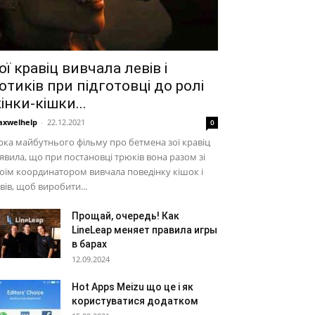
ої кравіц вивчала левів і
отиків при підготовці до ролі
інки-кішки...
xwelhelp
-
22.12.2021
0
рка майбутнього фільму про бетмена зої кравіц
явила, що при постановці трюків вона разом зі
оїм координатором вивчала поведінку кішок і
вів, щоб виробити...
Прощай, очередь! Как
LineLeap меняет правила игры
в барах
12.09.2024
Hot Apps Meizu що це і як
користуватися додатком