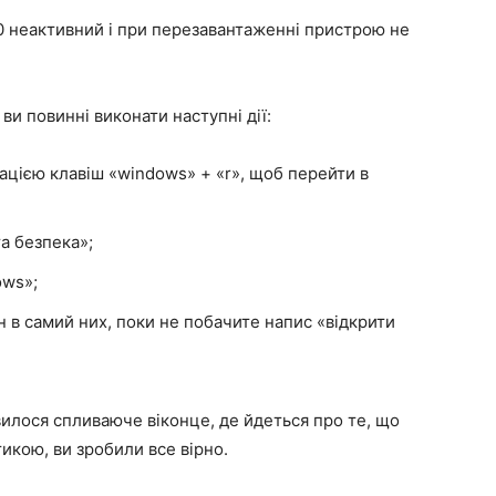
10 неактивний і при перезавантаженні пристрою не
ви повинні виконати наступні дії:
ацією клавіш «windows» + «r», щоб перейти в
та безпека»;
ows»;
н в самий них, поки не побачите напис «відкрити
’явилося спливаюче віконце, де йдеться про те, що
икою, ви зробили все вірно.