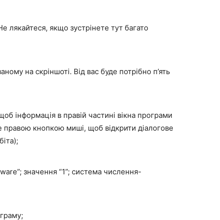
Не лякайтеся, якщо зустрінете тут багато
аному на скріншоті. Від вас буде потрібно п’ять
 щоб інформація в правій частині вікна програми
е правою кнопкою миші, щоб відкрити діалогове
біта);
yware”; значення “1”; система числення-
ограму;