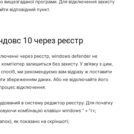
ою вищезгаданої програми. Для відключення захисту
айти відповідний пункт.
ндовс 10 через реєстр
дключенні через реєстр, windows defender не
комп’ютер залишиться без захисту. У зв’язку з цим,
 спосіб, ми рекомендуємо вам відразу ж поставити
ати збереженням даних. Або не відключайте його
 процес відключення:
удований в систему редактор реєстру. Для початку
овуючи комбінацію клавіш» windows ” « “r»;
апок), як показано на скріншоті;