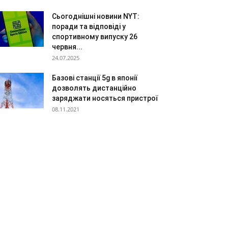
Сьогоднішні новини NYT:
поради та відповіді у
спортивному випуску 26
червня...
24.07.2025
Базові станції 5g в японії
дозволять дистанційно
заряджати носяться пристрої
08.11.2021