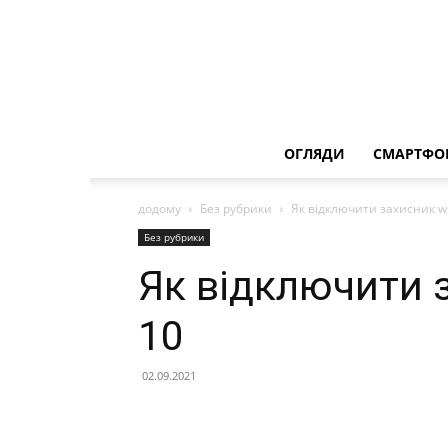
ОГЛЯДИ
СМАРТФО
додому
Без рубрики
Як відключити захисник w
Без рубрики
Як відключити 
10
02.09.2021