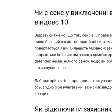
Чи є сенс у виключенні 
віндовс 10
Відразу скажемо, що так, сенс є. Справа
лише базовий захист операційної системи.
повертається язик. Більшість умовно-без
впораються із захистом вашого комп’юте
defender немає ніякого сенсу, якщо ви ро
антивірусного пз.
Лабораторія av-test проводила тестування
ось, згідно з результатами, захисник віндо
кращих.
Як відключити захисник