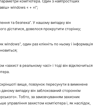
параметри комп’ютера. Один з найпростіших
віш» windows « + »i”;
лення та безпека”. У нашому випадку він
ого дістатися, довелося прокрутити сторінку;
к windows”, один раз клікніть по ньому і інформація
оновиться;
м «захист в реальному часі» і тоді він відключиться
тера.
 скріншоті вище, повзунок пересунути в вимкнене
в даному випадку він заблокований стороннім
ерського». Тобто, за замовчуванням захисник
ше управління захистом комп’ютера і, як наслідок,