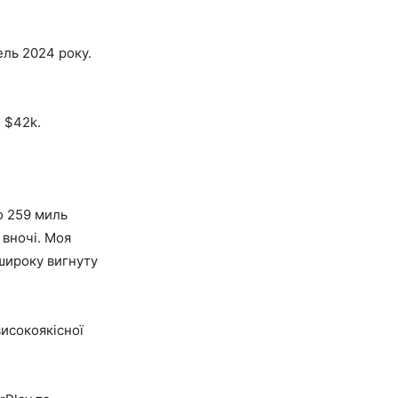
дель 2024 року.
о $42k.
о 259 миль
 вночі. Моя
широку вигнуту
високоякісної