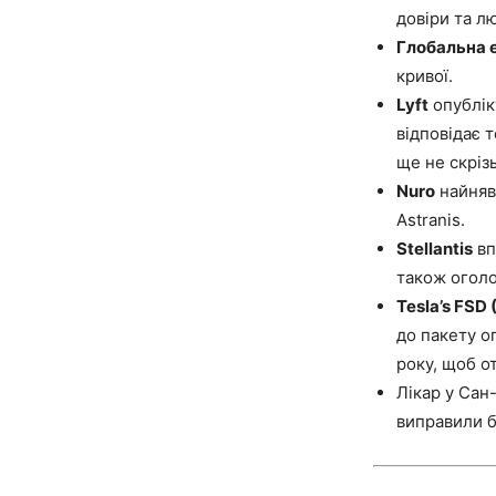
довіри та л
Глобальна 
кривої.
Lyft
опублік
відповідає 
ще не скрізь
Nuro
найняв 
Astranis.
Stellantis
вп
також оголо
Tesla’s FSD 
до пакету о
року, щоб о
Лікар у Сан
виправили б