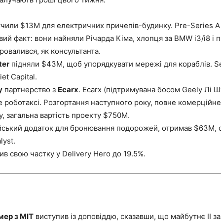
чили $13M для електричних причепів-будинку. Pre-Series A
авий факт: вони найняли Річарда Кіма, хлопця за BMW i3/i8 і
ровалився, як консультанта.
ter
підняли $43M, щоб упорядкувати мережі для кораблів. Seri
et Capital.
y
партнерство з
Ecarx
. Ecarx (підтримувана босом Geely Лі Ш
 роботаксі. Розгортання наступного року, повне комерційн
у, загальна вартість проекту $750M.
дійський додаток для бронювання подорожей, отримав $63M,
lyst.
в свою частку у Delivery Hero до 19.5%.
мер з MIT
виступив із доповіддю, сказавши, що майбутнє ІІ з