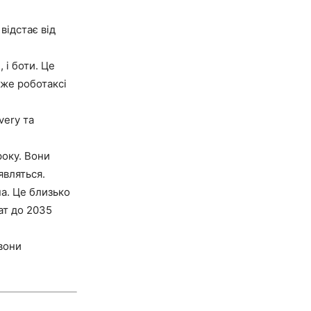
відстає від
 і боти. Це
йже роботаксі
very та
року. Вони
являться.
а. Це близько
ат до 2035
 вони