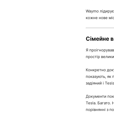
Waymo лідирує 
кожне нове міс
Сімейне 
Я проігнорував
простір велики
Конкретно доку
показують, як 
задіяний і Tesl
Документи пока
Tesla. Багато.
порівнянні з п