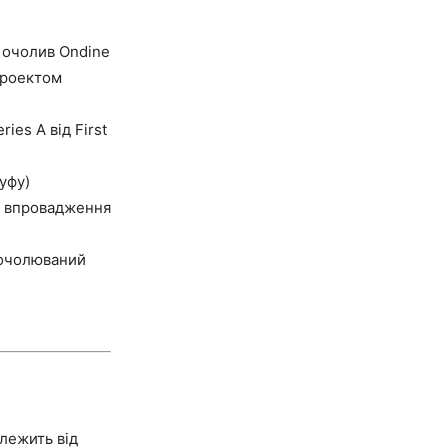
 очолив Ondine
 проектом
es A від First
уфу)
е впровадження
 очолюваний
алежить від