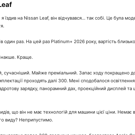
Leaf
я їздив на Nissan Leaf, він відчувався… так собі. Це була мо
я.
в один раз. На цей раз Platinum+ 2026 року, вартість близьк
 інакше. Краще.
ий, сучасніший. Майже преміальний. Запас ходу покращено д
омплектації проходять далі 300. Мені сподобалося освітлення
здротову зарядку, панорамний дах, проекційний дисплей та 
идів, що він не має технологій для машини цієї ціни. Немає 
го виду? Неприпустимо.