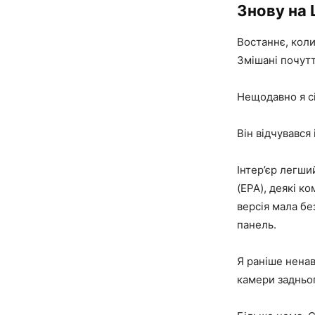
Знову на 
Востаннє, коли 
Змішані почутт
Нещодавно я сі
Він відчувався
Інтер’єр легш
(EPA), деякі к
версія мала бе
панель.
Я раніше ненав
камери задньо