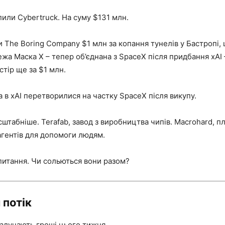
или Cybertruck. На суму $131 млн.
 The Boring Company $1 млн за копання тунелів у Бастропі, ш
жа Маска X – тепер об’єднана з SpaceX після придбання xAI 
стір ще за $1 млн.
la в xAI перетворилися на частку SpaceX після викупу.
штабніше. Terafab, завод з виробництва чипів. Macrohard, пл
агентів для допомоги людям.
питання. Чи сольються вони разом?
 потік
алучають гроші цього тижня.