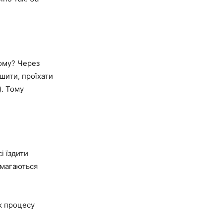
Чому? Через
шити, проїхати
. Тому
і їздити
амагаються
ок процесу