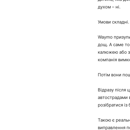
духом – ні.
Умови складні.
Waymo призупин
дощ. А саме то
калюжею або з
компанія вимкн
Потім вони пош
Відразу після 
автострадами 
розібратися із
Такою є реальн
виправлення п