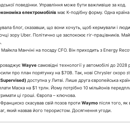
юдської поведінки. Управління може бути важливіше за код.
економіка електромобілів
має К-подібну форму. Одна країна 
увала блог, сказавши, що вони хочуть, щоб кермували і люди,
точці зору Uber. Політично це заспокоює гіг-працівників. Ма
.
Майкла Манчіні на посаду CFO. Він приходить з Energy Reco
роваджує
Wayve
самовідні технології у автомобілі до 2028 
сили про план порятунку на $70B. Так, нові Chrysler скоро з’
(Supervised)
доступна у Литві. Лише друга європейська країн
плати Маска на $1 трлн. Йому потрібно 10 мільйонів передпл
тримати ці гроші. Європа – ключова.
-Франциско скасував свій позов проти
Waymo
після того, як
аг, який назвав його терористом. Досягнення угоди.