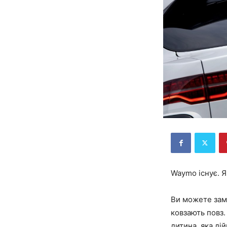
Waymo існує. Я
Ви можете замо
ковзають повз.
дитина, яка ді