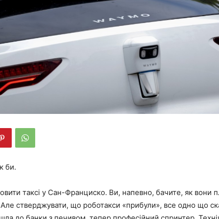
к би.
вити таксі у Сан-Франциско. Ви, напевно, бачите, як вони 
 Але стверджувати, що роботакси «прибули», все одно що ск
йшла до банки з печивом, тепер професійний спринтер. Техні