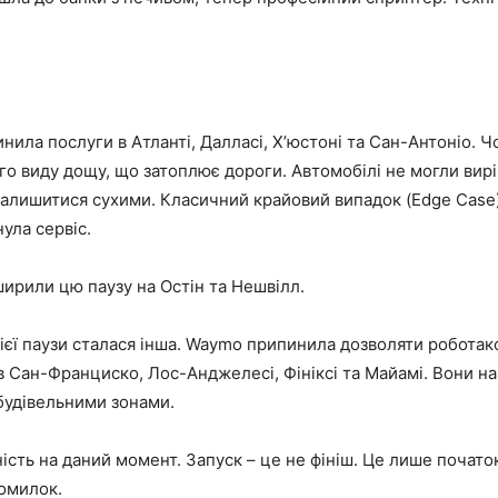
ила послуги в Атланті, Далласі, Х’юстоні та Сан-Антоніо. 
го виду дощу, що затоплює дороги. Автомобілі не могли вирі
алишитися сухими. Класичний крайовий випадок (Edge Case)
ула сервіс.
ирили цю паузу на Остін та Нешвілл.
цієї паузи сталася інша. Waymo припинила дозволяти роботакс
в Сан-Франциско, Лос-Анджелесі, Фініксі та Майамі. Вони н
 будівельними зонами.
ість на даний момент. Запуск – це не фініш. Це лише почат
омилок.