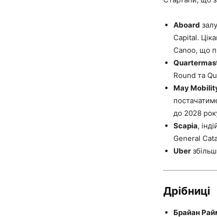
Aboard
залу
Capital. Цік
Canoo, що п
Quartermas
Round та Qui
May Mobilit
постачатиме
до 2028 рок
Scapia
, ін
General Cata
Uber
збільши
Дрібниці
Брайан Рай