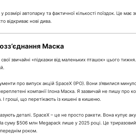
у розмірі автопарку та фактичної кількості поїздок. Це має 
то відкриває нові дива.
возз’єднання Маска
 свої звичайні «підказки від маленьких пташок» цього тижня.
й.
менти про випуск акцій SpaceX (IPO). Вони з’явилися минул
переплетені компанії Ілона Маска. Я зазвичай не пишу про ко
a. І гроші, що перетікають із кишені в кишеню.
зують деталі. SpaceX – це не просто ракети. Вона купує ак
 На суму $506 млн Megapack лише у 2025 році. Це триразовий
опереднім роком.