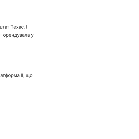
тат Техас. І
– орендувала у
атформа ІІ, що