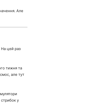
значення. Але
 На цей раз
ого тижня та
смос, але тут
умулятори
 стрибок у