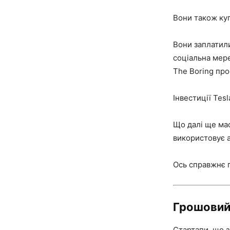
Вони також куп
Вони заплатили
соціальна мере
The Boring про
Інвестиції Tes
Що далі ще мас
використовує 
Ось справжнє 
Грошовий
Стартапи, що з