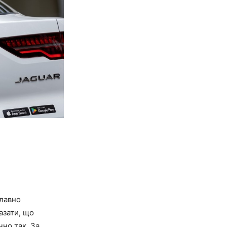
плавно
азати, що
чно так. За