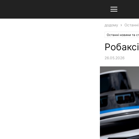
додому
Останні
Останні новини та ст
Робаксі
26.05.2026