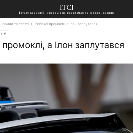
ITCI
Багато корисної інфорації по програмам та корисні новини
 новини та статті
Робаксі промоклі, а Ілон заплутався
атті
 промоклі, а Ілон заплутався