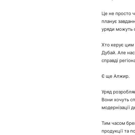
Це не просто ч
планує завданн
уряди можуть о
Хто керує цим 
Дубай. Але нас
справді регіон
Є ще Алжир.
Уряд розробляє
Вони хочуть сп
модернізації д
Тим часом брен
продукції та по