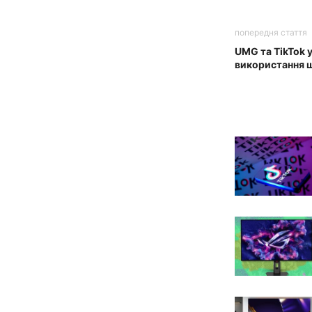
попередня стаття
UMG та TikTok 
використання ш