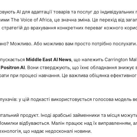
вують AI для адаптації товарів та послуг до індивідуальних
ними The Voice of Africa, це значна зміна. Це перехід від зага
 стратегій до врахування конкретних переваг кожного корис
ано? Можливо. Або можливо вам просто потрібно послухати.
ипускається
Middle East AI News
, що належить Carrington Mali
я
Positron AI
. Вони стверджують, що їхнє обладнання знижує 
трати при процесі навчання. Це важлива обіцянка ефективно
лухачів: у цій подкасті використовується голосова модель в
альний продукт. Іноді арабські займенники та місця можут
Помилки відбуваються. Малін працює над їх виправленням, а
хнологія, що надає недосконалі новини.