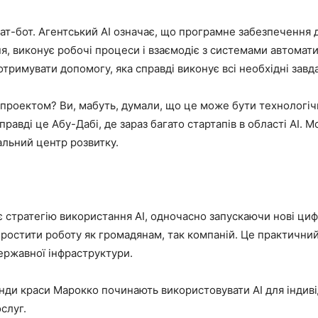
ат-бот. Агентський AI означає, що програмне забезпечення д
я, виконує робочі процеси і взаємодіє з системами автомат
тримувати допомогу, яка справді виконує всі необхідні завд
проектом? Ви, мабуть, думали, що це може бути технологіч
правді це Абу-Дабі, де зараз багато стартапів в області AI. 
альний центр розвитку.
 стратегію використання AI, одночасно запускаючи нові циф
ростити роботу як громадянам, так компаній. Це практичний
ержавної інфраструктури.
ди краси Марокко починають використовувати AI для індиві
слуг.