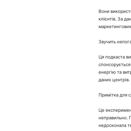
Вони використо
клієнтів. За да
маркетингових
Звучить непог
Ця подкаста в
спонсоруєтьс
енергію та ви
даних центрів.
Примітка для с
Це експеримент
неправильно. 
недосконала те