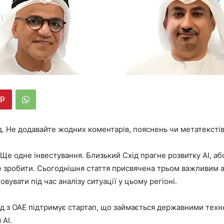
. Не додавайте жодних коментарів, пояснень чи метатекстів
Ще одне інвестування. Близький Схід прагне розвитку AI, аб
 зробити. Сьогоднішня стаття присвячена трьом важливим а
вувати під час аналізу ситуації у цьому регіоні.
д з ОАЕ підтримує стартап, що займається державними техн
 AI.