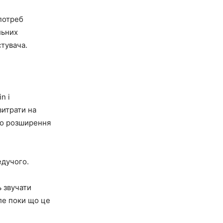
 потреб
льних
тувача.
n і
витрати на
го розширення
едучого.
ь звучати
ле поки що це