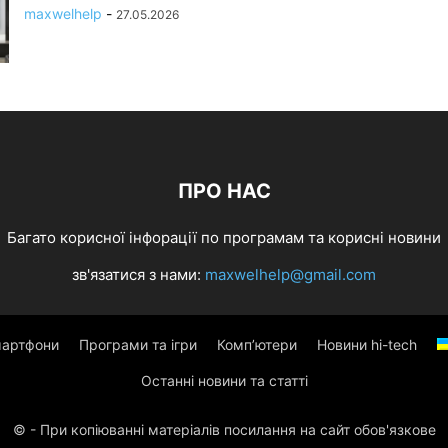
maxwelhelp
-
27.05.2026
ПРО НАС
Багато корисної інфорації по програмам та корисні новини
зв'язатися з нами:
maxwelhelp@gmail.com
артфони
Програми та ігри
Комп’ютери
Новини hi-tech
Останні новини та статті
© - При копіюванні матеріалів посилання на сайт обов'язкове