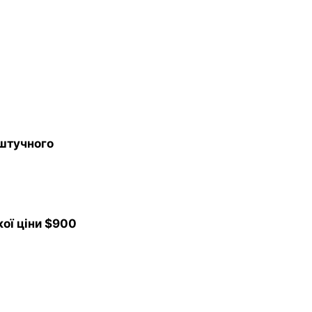
 штучного
ої ціни $900