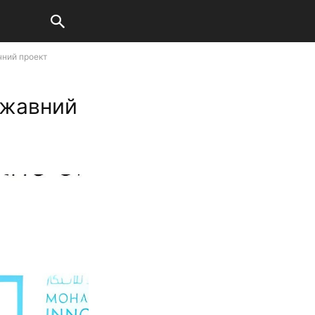
чний проект
ржавний