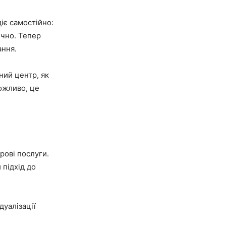
іє самостійно:
ично. Тепер
ання.
ний центр, як
Можливо, це
рові послуги.
 підхід до
дуалізації