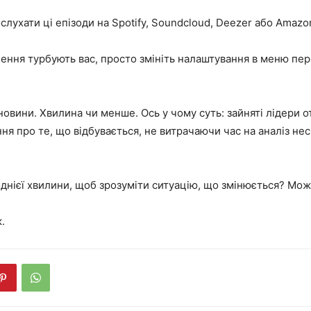
лухати ці епізоди на Spotify, Soundcloud, Deezer або Amazon
ення турбують вас, просто змініть налаштування в меню пер
овини. Хвилина чи менше. Ось у чому суть: зайняті лідери 
ня про те, що відбувається, не витрачаючи час на аналіз не
днієї хвилини, щоб зрозуміти ситуацію, що змінюється? Можл
.