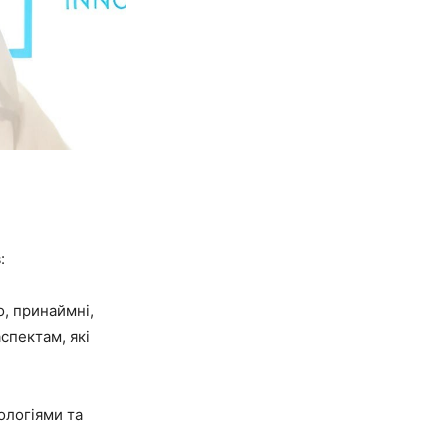
:
о, принаймні,
спектам, які
ологіями та