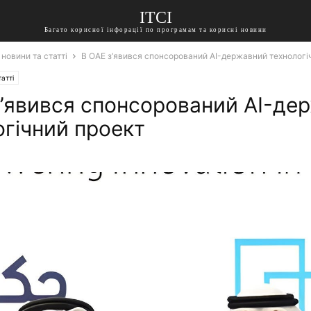
ITCI
Багато корисної інфорації по програмам та корисні новини
 новини та статті
В ОАЕ з’явився спонсорований AI-державний технологі
атті
з’явився спонсорований AI-де
огічний проект