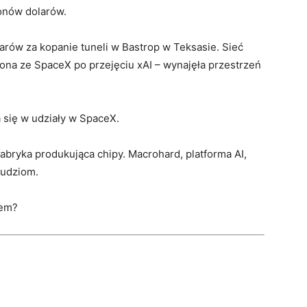
ionów dolarów.
larów za kopanie tuneli w Bastrop w Teksasie. Sieć
na ze SpaceX po przejęciu xAI – wynajęła przestrzeń
a się w udziały w SpaceX.
 fabryka produkująca chipy. Macrohard, platforma AI,
ludziom.
zem?