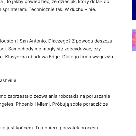
a”, to jakby powiedzieć, że dzieciak, który dotarł do
 sprinterem. Technicznie tak. W duchu – nie.
 Houston i San Antonio. Dlaczego? Z powodu deszczu.
rogi. Samochody nie mogły się zdecydować, czy
he. Klasyczna obudowa Edge. Dlatego firma wyłączyła
ashville.
aymo zaprzestało zezwalania robotaxis na poruszanie
ngeles, Phoenix i Miami. Próbują sobie poradzić ze
nie jest końcem. To dopiero początek procesu