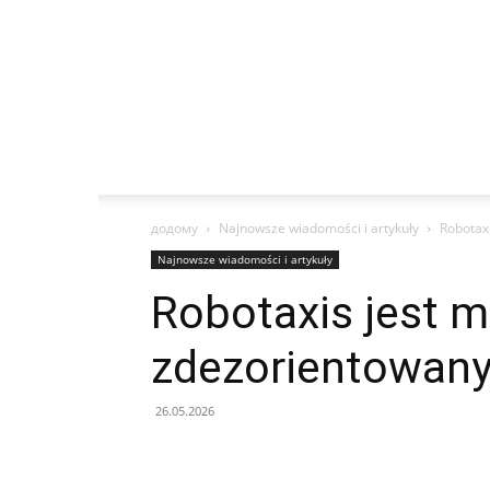
додому
Najnowsze wiadomości i artykuły
Robotaxi
Najnowsze wiadomości i artykuły
Robotaxis jest mo
zdezorientowan
26.05.2026