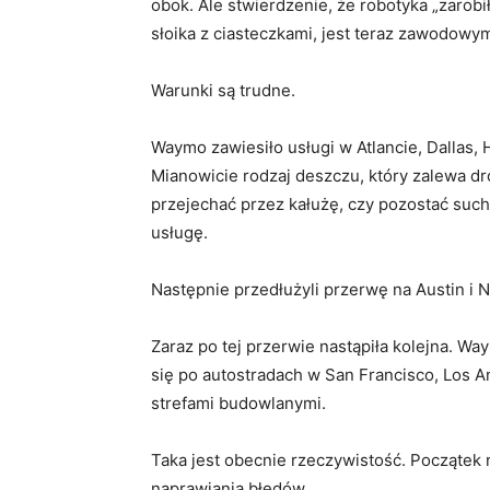
obok. Ale stwierdzenie, że robotyka „zarobił
słoika z ciasteczkami, jest teraz zawodowym
Warunki są trudne.
Waymo zawiesiło usługi w Atlancie, Dallas,
Mianowicie rodzaj deszczu, który zalewa d
przejechać przez kałużę, czy pozostać suc
usługę.
Następnie przedłużyli przerwę na Austin i N
Zaraz po tej przerwie nastąpiła kolejna. W
się po autostradach w San Francisco, Los A
strefami budowlanymi.
Taka jest obecnie rzeczywistość. Początek 
naprawiania błędów.