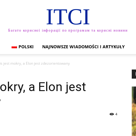
ITCI
Багато корисної інфорації по програмам та корисні новини
POLSKI
NAJNOWSZE WIADOMOŚCI I ARTYKUŁY
s jest mokry, a Elon jest zdezorientowany
kry, a Elon jest
y
4