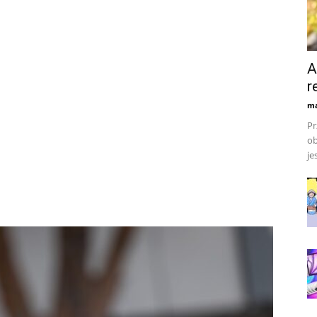
A
r
ma
Pr
ob
je