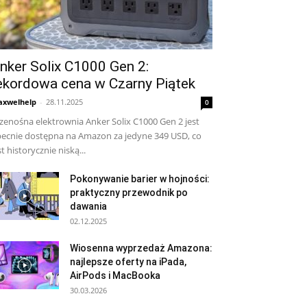
nker Solix C1000 Gen 2:
ekordowa cena w Czarny Piątek
xwelhelp
-
28.11.2025
0
zenośna elektrownia Anker Solix C1000 Gen 2 jest
ecnie dostępna na Amazon za jedyne 349 USD, co
st historycznie niską...
Pokonywanie barier w hojności:
praktyczny przewodnik po
dawania
02.12.2025
Wiosenna wyprzedaż Amazona:
najlepsze oferty na iPada,
AirPods i MacBooka
30.03.2026