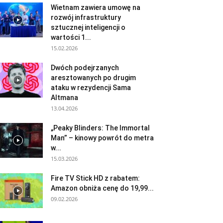
Wietnam zawiera umowę na
rozwój infrastruktury
sztucznej inteligencji o
wartości 1...
15.02.2026
Dwóch podejrzanych
aresztowanych po drugim
ataku w rezydencji Sama
Altmana
13.04.2026
„Peaky Blinders: The Immortal
Man” – kinowy powrót do metra
w...
15.03.2026
Fire TV Stick HD z rabatem:
Amazon obniża cenę do 19,99...
09.02.2026