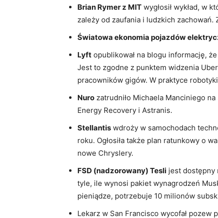
Brian Rymer z MIT
wygłosił wykład, w któ
zależy od zaufania i ludzkich zachowań.
Światowa ekonomia pojazdów elektry
Lyft
opublikował na blogu informację, że 
Jest to zgodne z punktem widzenia Ubera
pracowników gigów. W praktyce robotyki
Nuro
zatrudniło Michaela Manciniego na
Energy Recovery i Astranis.
Stellantis
wdroży w samochodach techn
roku. Ogłosiła także plan ratunkowy o wa
nowe Chryslery.
FSD (nadzorowany) Tesli
jest dostępny n
tyle, ile wynosi pakiet wynagrodzeń Mus
pieniądze, potrzebuje 10 milionów subsk
Lekarz w San Francisco wycofał pozew 