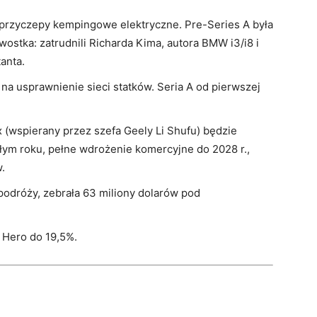
 przyczepy kempingowe elektryczne. Pre-Series A była
ostka: zatrudnili Richarda Kima, autora BMW i3/i8 i
anta.
na usprawnienie sieci statków. Seria A od pierwszej
x (wspierany przez szefa Geely Li Shufu) będzie
łym roku, pełne wdrożenie komercyjne do 2028 r.,
.
i podróży, zebrała 63 miliony dolarów pod
 Hero do 19,5%.