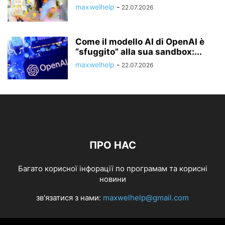
maxwelhelp
-
22.07.2026
Come il modello AI di OpenAI è
“sfuggito” alla sua sandbox:...
maxwelhelp
-
22.07.2026
ПРО НАС
Багато корисної інфорації по програмам та корисні
новини
зв'язатися з нами:
maxwelhelp@gmail.com