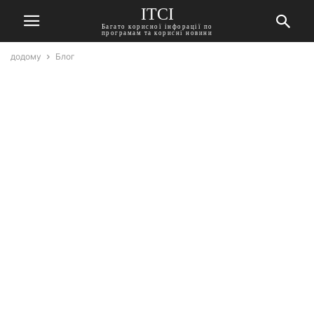
ITCI
Багато корисної інфорації по
програмам та корисні новини
додому
Блог