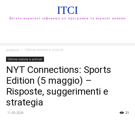
ITCI
Багато корисної інфорації по програмам та корисні новини
додому
Ultime notizie e articoli
Ultime notizie e articoli
NYT Connections: Sports
Edition (5 maggio) –
Risposte, suggerimenti e
strategia
11.05.2026
21