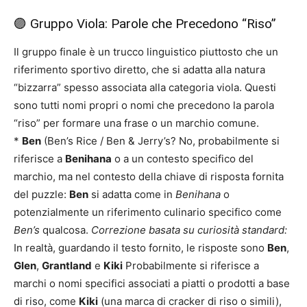
🟣 Gruppo Viola: Parole che Precedono “Riso”
Il gruppo finale è un trucco linguistico piuttosto che un
riferimento sportivo diretto, che si adatta alla natura
“bizzarra” spesso associata alla categoria viola. Questi
sono tutti nomi propri o nomi che precedono la parola
“riso” per formare una frase o un marchio comune.
*
Ben
(Ben’s Rice / Ben & Jerry’s? No, probabilmente si
riferisce a
Benihana
o a un contesto specifico del
marchio, ma nel contesto della chiave di risposta fornita
del puzzle:
Ben
si adatta come in
Benihana
o
potenzialmente un riferimento culinario specifico come
Ben’s
qualcosa.
Correzione basata su curiosità standard:
In realtà, guardando il testo fornito, le risposte sono
Ben
,
Glen
,
Grantland
e
Kiki
Probabilmente si riferisce a
marchi o nomi specifici associati a piatti o prodotti a base
di riso, come
Kiki
(una marca di cracker di riso o simili),