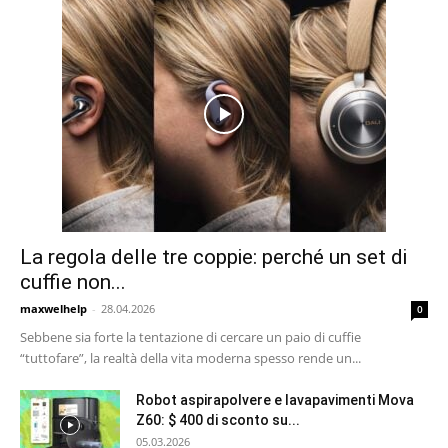
La regola delle tre coppie: perché un set di
cuffie non...
maxwelhelp
-
28.04.2026
0
Sebbene sia forte la tentazione di cercare un paio di cuffie
“tuttofare”, la realtà della vita moderna spesso rende un...
Robot aspirapolvere e lavapavimenti Mova
Z60: $ 400 di sconto su...
05.03.2026