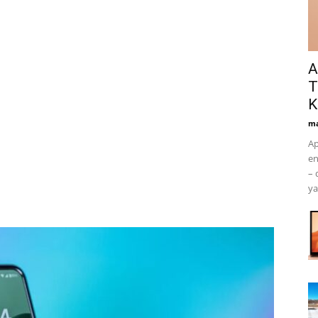
A
T
K
ma
Ap
en
– 
ya