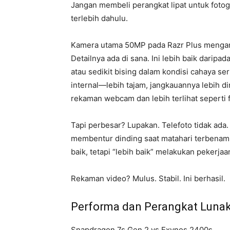
Jangan membeli perangkat lipat untuk fotogr
terlebih dahulu.
Kamera utama 50MP pada Razr Plus mengamb
Detailnya ada di sana. Ini lebih baik daripa
atau sedikit bising dalam kondisi cahaya s
internal—lebih tajam, jangkauannya lebih din
rekaman webcam dan lebih terlihat seperti 
Tapi perbesar? Lupakan. Telefoto tidak ad
membentur dinding saat matahari terbenam. 
baik, tetapi “lebih baik” melakukan pekerjaan
Rekaman video? Mulus. Stabil. Ini berhasil.
Performa dan Perangkat Luna
Snapdragon 7s Gen 2 vs.Exynos 2400s.