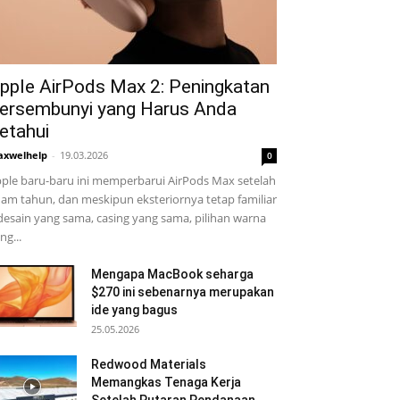
pple AirPods Max 2: Peningkatan
ersembunyi yang Harus Anda
etahui
xwelhelp
-
19.03.2026
0
ple baru-baru ini memperbarui AirPods Max setelah
am tahun, dan meskipun eksteriornya tetap familiar
desain yang sama, casing yang sama, pilihan warna
ng...
Mengapa MacBook seharga
$270 ini sebenarnya merupakan
ide yang bagus
25.05.2026
Redwood Materials
Memangkas Tenaga Kerja