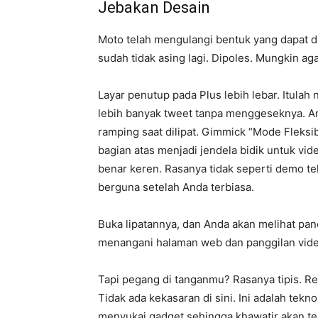
Jebakan Desain
Moto telah mengulangi bentuk yang dapat di
sudah tidak asing lagi. Dipoles. Mungkin a
Layar penutup pada Plus lebih lebar. Itulah 
lebih banyak tweet tanpa menggeseknya. An
ramping saat dilipat. Gimmick “Mode Flek
bagian atas menjadi jendela bidik untuk v
benar keren. Rasanya tidak seperti demo te
berguna setelah Anda terbiasa.
Buka lipatannya, dan Anda akan melihat pane
menangani halaman web dan panggilan video 
Tapi pegang di tanganmu? Rasanya tipis. Re
Tidak ada kekasaran di sini. Ini adalah tek
menyukai gadget sehingga khawatir akan ter