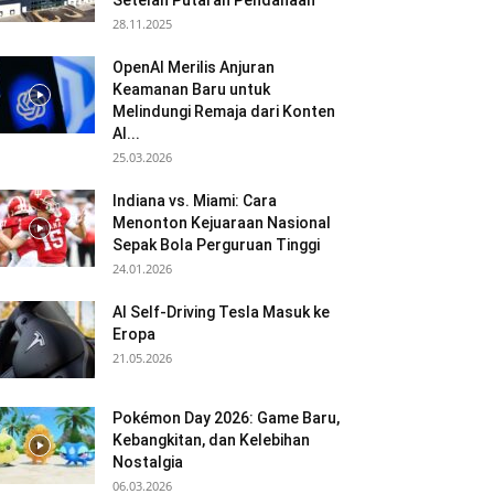
Setelah Putaran Pendanaan
28.11.2025
OpenAI Merilis Anjuran
Keamanan Baru untuk
Melindungi Remaja dari Konten
AI...
25.03.2026
Indiana vs. Miami: Cara
Menonton Kejuaraan Nasional
Sepak Bola Perguruan Tinggi
24.01.2026
AI Self-Driving Tesla Masuk ke
Eropa
21.05.2026
Pokémon Day 2026: Game Baru,
Kebangkitan, dan Kelebihan
Nostalgia
06.03.2026