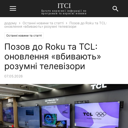
ITCI
Багато корисної інфорації по
програмам та корисні новини
додому
Останні новини та статті
Позов до Roku та TCL:
оновлення «вбивають» розумні телевізори
Останні новини та статті
Позов до Roku та TCL:
оновлення «вбивають»
розумні телевізори
07.05.2026