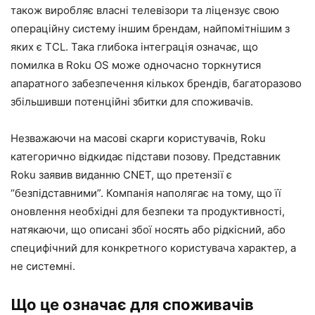
також виробляє власні телевізори та ліцензує свою
операційну систему іншим брендам, найпомітнішим з
яких є TCL. Така глибока інтеграція означає, що
помилка в Roku OS може одночасно торкнутися
апаратного забезпечення кількох брендів, багаторазово
збільшивши потенційні збитки для споживачів.
Незважаючи на масові скарги користувачів, Roku
категорично відкидає підстави позову. Представник
Roku заявив виданню CNET, що претензії є
“безпідставними”. Компанія наполягає на тому, що її
оновлення необхідні для безпеки та продуктивності,
натякаючи, що описані збої носять або рідкісний, або
специфічний для конкретного користувача характер, а
не системні.
Що це означає для споживачів