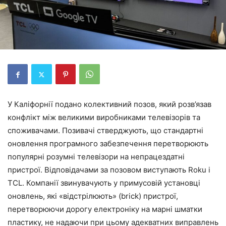
У Каліфорнії подано колективний позов, який розв’язав
конфлікт між великими виробниками телевізорів та
споживачами. Позивачі стверджують, що стандартні
оновлення програмного забезпечення перетворюють
популярні розумні телевізори на непрацездатні
пристрої. Відповідачами за позовом виступають Roku і
TCL. Компанії звинувачують у примусовій установці
оновлень, які «відстрілюють» (brick) пристрої,
перетворюючи дорогу електроніку на марні шматки
пластику, не надаючи при цьому адекватних виправлень