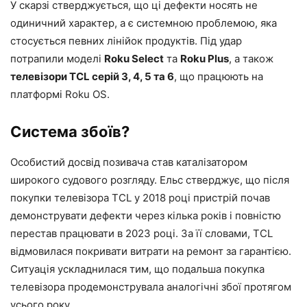
У скарзі стверджується, що ці дефекти носять не
одиничний характер, а є системною проблемою, яка
стосується певних лінійок продуктів. Під удар
потрапили моделі
Roku Select
та
Roku Plus
, а також
телевізори TCL серій 3, 4, 5 та 6
, що працюють на
платформі Roku OS.
Система збоїв?
Особистий досвід позивача став каталізатором
широкого судового розгляду. Ельс стверджує, що після
покупки телевізора TCL у 2018 році пристрій почав
демонструвати дефекти через кілька років і повністю
перестав працювати в 2023 році. За її словами, TCL
відмовилася покривати витрати на ремонт за гарантією.
Ситуація ускладнилася тим, що подальша покупка
телевізора продемонструвала аналогічні збої протягом
усього року.