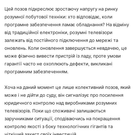
Цей позов підкреслює зростаючу напругу на ринку
розумної побутової техніки: хто відповідає, коли
програмне забезпечення ламає обладнання? На відміну
від традиційної електроніки, розумні телевізори
залежать від постійного підключення до мережі та
оновлень. Коли оновлення завершується невдачею, це
може фізично вивести пристрій із ладу, проте умови
гарантії часто не охоплюють дефекти, викликані
програмним забезпеченням.
Хоча на даний момент це лише колективний позов, який
може і не дійти до суду, він сигналізує про посилення
юридичного контролю над виробниками розумних
телевізорів. Поки що споживачі залишаються
заручниками ситуації, сподіваючись на покращення
контролю якості з боку технологічних гігантів та
чіткіший захист своїх інвестицій.