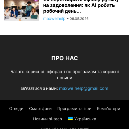
на задоволення: як AI робить
робочий день...
maxwelhelp
-
09.05.2026
ПРО НАС
Багато корисної інфорації по програмам та корисні
новини
зв'язатися з нами:
maxwelhelp@gmail.com
Огляди
Смартфони
Програми та ігри
Комп’ютери
Новини hi-tech
Українська