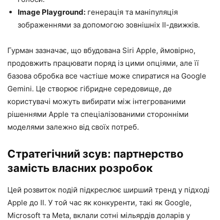
Image Playground:
генерація та маніпуляція
зображеннями за допомогою зовнішніх ІІ-движків.
Гурман зазначає, що вбудована Siri Apple, ймовірно,
продовжить працювати поряд із цими опціями, але її
базова обробка все частіше може спиратися на Google
Gemini. Це створює гібридне середовище, де
користувачі можуть вибирати між інтегрованими
рішеннями Apple та спеціалізованими сторонніми
моделями залежно від своїх потреб.
Стратегічний зсув: партнерство
замість власних розробок
Цей розвиток подій підкреслює ширший тренд у підході
Apple до ІІ. У той час як конкуренти, такі як Google,
Microsoft та Meta, вклали сотні мільярдів доларів у