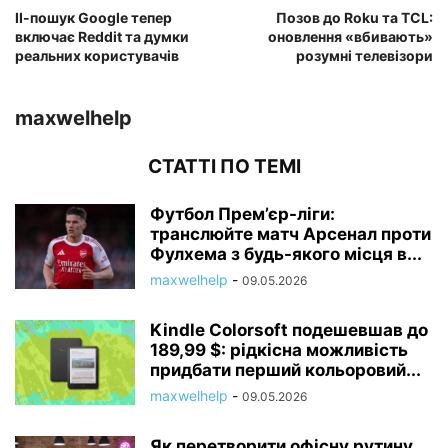
ІІ-пошук Google тепер
Позов до Roku та TCL:
включає Reddit та думки
оновлення «вбивають»
реальних користувачів
розумні телевізори
maxwelhelp
СТАТТІ ПО ТЕМІ
Футбол Прем’єр-ліги:
транслюйте матч Арсенал проти
Фулхема з будь-якого місця в...
maxwelhelp
-
09.05.2026
Kindle Colorsoft подешевшав до
189,99 $: рідкісна можливість
придбати перший кольоровий...
maxwelhelp
-
09.05.2026
Як перетворити офісну рутину