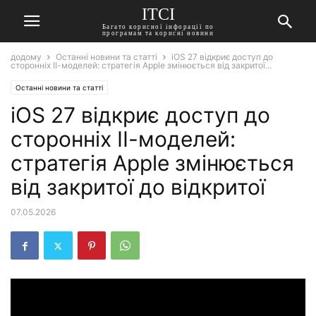
ITCI
Багато корисної інфорації по
програмам та корисні новини
додому
Останні новини та статті
iOS 27 відкриє доступ до
сторонніх ІІ-моделей: стратегія Apple змінюється від закритої...
Останні новини та статті
iOS 27 відкриє доступ до
сторонніх ІІ-моделей:
стратегія Apple змінюється
від закритої до відкритої
07.05.2026