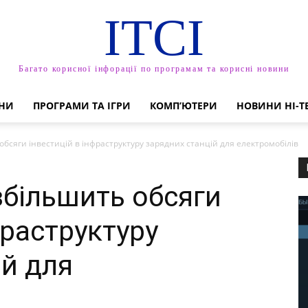
ITCI
Багато корисної інфорації по програмам та корисні новини
НИ
ПРОГРАМИ ТА ІГРИ
КОМП’ЮТЕРИ
НОВИНИ HI-T
обсяги інвестицій в інфраструктуру зарядних станцій для електромобілів
збільшить обсяги
фраструктуру
ій для