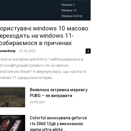
ористувачі windows 10 масово
ереходять на windows 11-
озбираємося в причинах
xwelhelp
-
01.02.2022
0
туючи матеріал для блогу "найпоширеніша в
іті конфігурація ігрового пк за свіжою
атистикою steam" я звернув увагу, що частка ос
ndows 11 серед комп'ютерів...
Виявлена затримка мережі у
PUBG — як виправити
20.09.2021
Colorful анонсувала geforce
rtx 2060 12gb у виконаннях
igame ultra white...