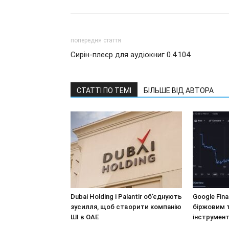
попередня стаття
Сирін-плеєр для аудіокниг 0.4.104
СТАТТІ ПО ТЕМІ
БІЛЬШЕ ВІД АВТОРА
Dubai Holding і Palantir об’єднують
Google Fin
зусилля, щоб створити компанію
біржовим 
ШІ в ОАЕ
інструмент