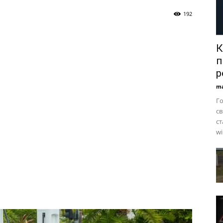
192
К
п
р
ma
Го
св
ст
wi