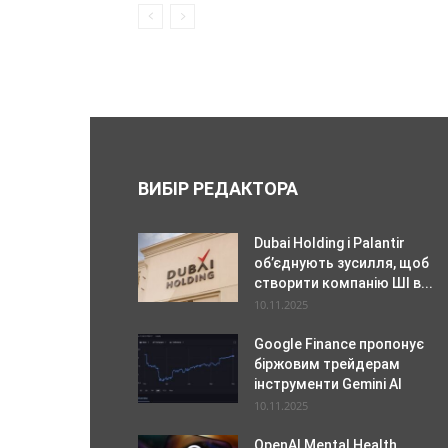
ВИБІР РЕДАКТОРА
Dubai Holding і Palantir
об’єднують зусилля, щоб
створити компанію ШІ в...
10.11.2025
Google Finance пропонує
біржовим трейдерам
інструменти Gemini AI
10.11.2025
OpenAI Mental Health