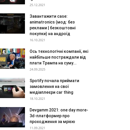
25.12.2021
Завантажити case:
animatronics (мод: без
реклами | безкоштовні
покупки) на андроїд
16.10.2021
Ось технологічні компанії, які
найбільше постраждали від
плати Трампа на суму...
24.09.2025
Spotify почала приймати
замовлення на свої
медіаплеєри car thing
18.10.2021
Devgamm 2021: one day more-
3d-платформер про
проходження за мрією
11.09.2021