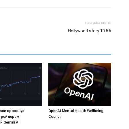
наступна стаття
Hollywood story 10.5.6
ance пропонує
OpenAI Mental Health Wellbeing
трейдерам
Council
и Gemini AI