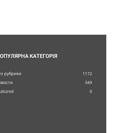
ОПУЛЯРНА КАТЕГОРІЯ
ез рубрики
1172
овости
349
eatured
0