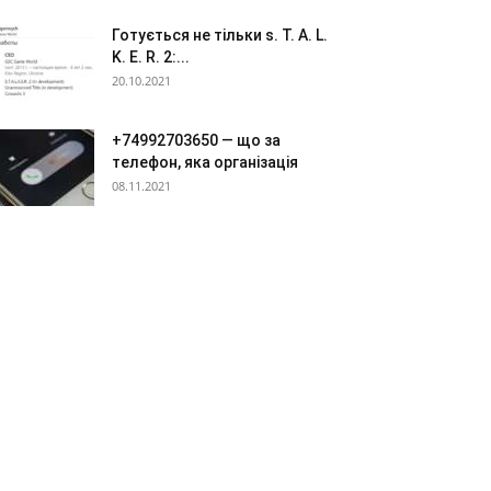
Готується не тільки s. T. A. L.
K. E. R. 2:...
20.10.2021
+74992703650 — що за
телефон, яка організація
08.11.2021