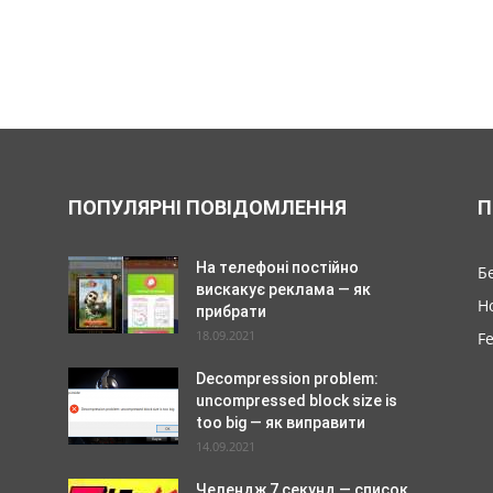
ПОПУЛЯРНІ ПОВІДОМЛЕННЯ
П
На телефоні постійно
Б
вискакує реклама — як
Н
прибрати
18.09.2021
F
Decompression problem:
uncompressed block size is
too big — як виправити
14.09.2021
Челендж 7 секунд — список