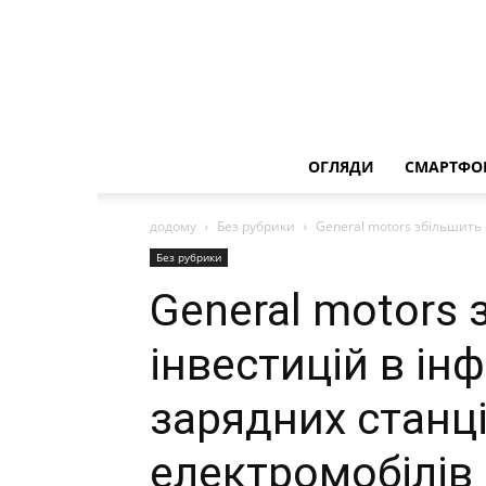
ОГЛЯДИ
СМАРТФО
додому
Без рубрики
General motors збільшить 
Без рубрики
General motors 
інвестицій в ін
зарядних станц
електромобілів