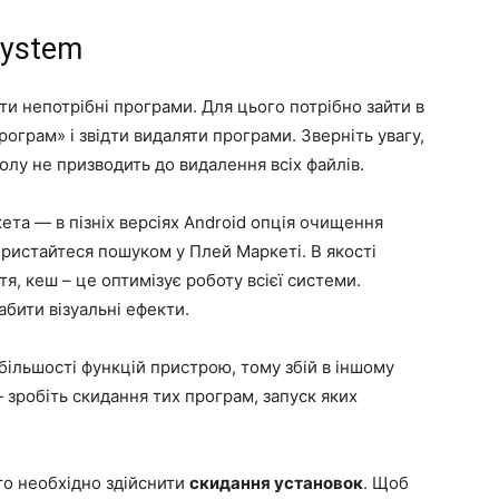
System
ти непотрібні програми. Для цього потрібно зайти в
ограм» і звідти видаляти програми. Зверніть увагу,
лу не призводить до видалення всіх файлів.
ета — в пізніх версіях Android опція очищення
ористайтеся пошуком у Плей Маркеті. В якості
ття, кеш – це оптимізує роботу всієї системи.
бити візуальні ефекти.
більшості функцій пристрою, тому збій в іншому
 зробіть скидання тих програм, запуск яких
то необхідно здійснити
скидання установок
. Щоб