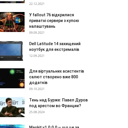
22.12.2021
У fallout 76 відкрилися
приватні сервери з купою
налаштувань
09.09.2021
Dell Latitude 14 захищений
ноутбук для екстремалів
12.09.2021
Для віртуальних асистентів
салют створено вже 800
додатків
09.10.2021
Тень над Бурже: Павел Дуров
под арестом во Франции?
25.08.2024
Maskit v1.0.0.0 — що це за