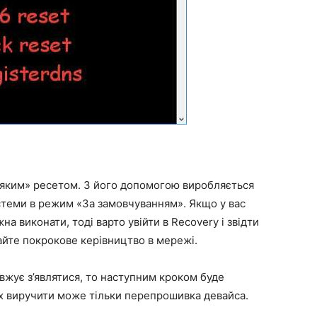
м’яким» ресетом. З його допомогою виробляється
истеми в режим «За замовчуванням». Якщо у вас
на виконати, тоді варто увійти в Recovery і звідти
айте покрокове керівництво в мережі.
жує з’являтися, то наступним кроком буде
ах виручити може тільки перепрошивка девайса.