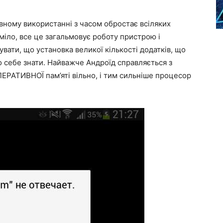
вному використанні з часом обростає всіляких
міло, все це загальмовує роботу пристрою і
увати, що установка великої кількості додатків, що
ро себе знати. Найважче Андроїд справляється з
ПЕРАТИВНОЇ пам’яті вільно, і тим сильніше процесор