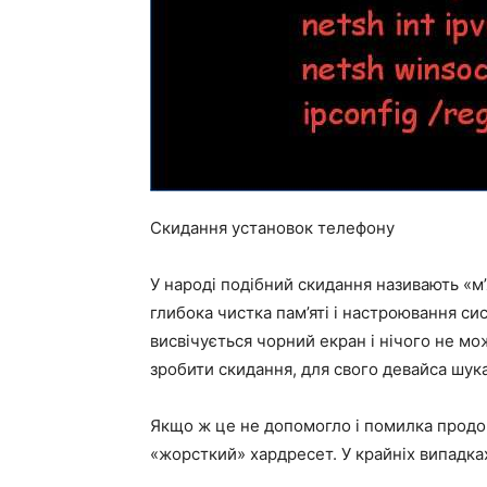
Скидання установок телефону
У народі подібний скидання називають «
глибока чистка пам’яті і настроювання с
висвічується чорний екран і нічого не мож
зробити скидання, для свого девайса шук
Якщо ж це не допомогло і помилка продов
«жорсткий» хардресет. У крайніх випадк