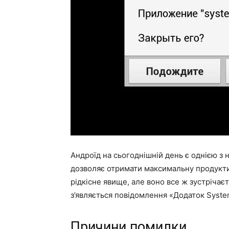
Андроїд на сьогоднішній день є однією з
дозволяє отримати максимальну продукти
рідкісне явище, але воно все ж зустрічає
з’являється повідомлення «Додаток System
Причини помилки