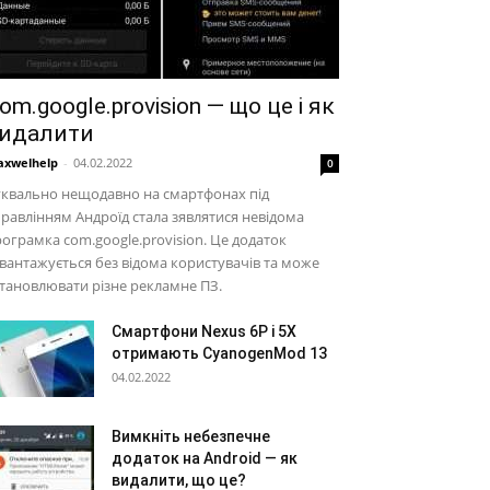
om.google.provision — що це і як
идалити
xwelhelp
-
04.02.2022
0
уквально нещодавно на смартфонах під
равлінням Андроїд стала зявлятися невідома
ограмка com.google.provision. Це додаток
вантажується без відома користувачів та може
тановлювати різне рекламне ПЗ.
Смартфони Nexus 6P і 5Х
отримають CyanogenMod 13
04.02.2022
Вимкніть небезпечне
додаток на Android — як
видалити, що це?