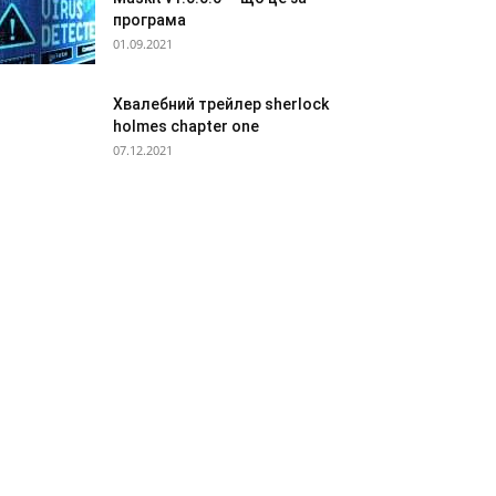
програма
01.09.2021
Хвалебний трейлер sherlock
holmes chapter one
07.12.2021