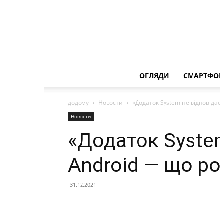
ОГЛЯДИ
СМАРТФО
додому
Новости
«Додаток System не відповіда
Новости
«Додаток System
Android — що р
31.12.2021