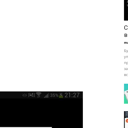
C
в
ma
Б
уп
пр
за
вс