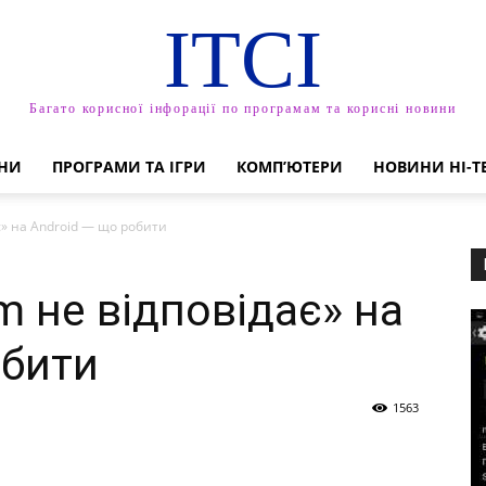
ITCI
Багато корисної інфорації по програмам та корисні новини
НИ
ПРОГРАМИ ТА ІГРИ
КОМП’ЮТЕРИ
НОВИНИ HI-T
є» на Android — що робити
 не відповідає» на
обити
1563