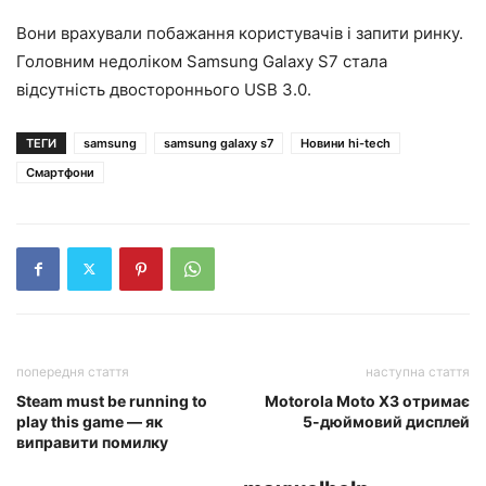
Вони врахували побажання користувачів і запити ринку.
Головним недоліком Samsung Galaxy S7 стала
відсутність двостороннього USB 3.0.
ТЕГИ
samsung
samsung galaxy s7
Новини hi-tech
Смартфони
попередня стаття
наступна стаття
Steam must be running to
Motorola Moto X3 отримає
play this game — як
5-дюймовий дисплей
виправити помилку