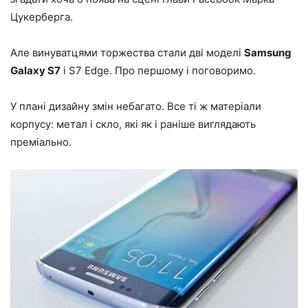
Цукерберга.
Але винуватцями торжества стали дві моделі
Samsung
Galaxy S7
і S7 Edge. Про першому і поговоримо.
У плані дизайну змін небагато. Все ті ж матеріали
корпусу: метал і скло, які як і раніше виглядають
преміально.