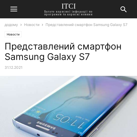
ITCI
Багато корисної інфорації по
програмам та корисні новини
додому
Новости
Представлений смартфон Samsung Galaxy S7
Новости
Представлений смартфон
Samsung Galaxy S7
31.12.2021