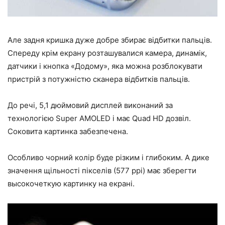
Але задня кришка дуже добре збирає відбитки пальців.
Спереду крім екрану розташувалися камера, динамік,
датчики і кнопка «Додому», яка можна розблокувати
пристрій з потужністю сканера відбитків пальців.
До речі, 5,1 дюймовий дисплей виконаний за
технологією Super AMOLED і має Quad HD дозвіл.
Соковита картинка забезпечена.
Особливо чорний колір буде різким і глибоким. А дике
значення щільності пікселів (577 ppi) має зберегти
высокочеткую картинку на екрані.