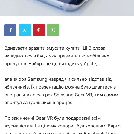
Здивувати,вразити,змусити купити. Ці 3 слова
вкладаються в будь-яку презентацію мобільних
продуктів. Найкраще це виходить у Apple,
але вчора Samsung навряд чи сильно відстав від
яблучників. Їх презентацію можна було дивитися в
спеціальних окулярах Samsung Gear VR, тим самим
впритул занурившись в процес.
По закінченні Gear VR були подаровані всім
журналістам. І в цілому колорит був хорошим. Варто
згадати хоча б поява на сцені глави Facebook Марка