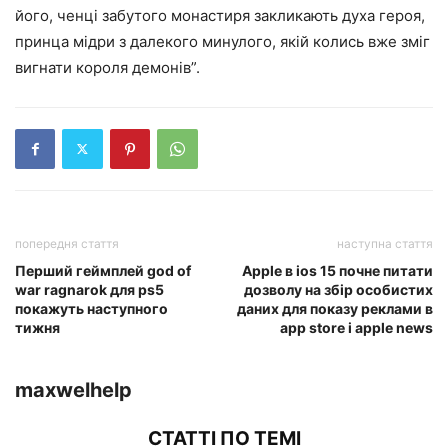
його, ченці забутого монастиря закликають духа героя,
принца мідри з далекого минулого, якій колись вже зміг
вигнати короля демонів”.
попередня стаття
наступна стаття
Перший геймплей god of
Apple в ios 15 почне питати
war ragnarok для ps5
дозволу на збір особистих
покажуть наступного
даних для показу реклами в
тижня
app store і apple news
maxwelhelp
СТАТТІ ПО ТЕМІ