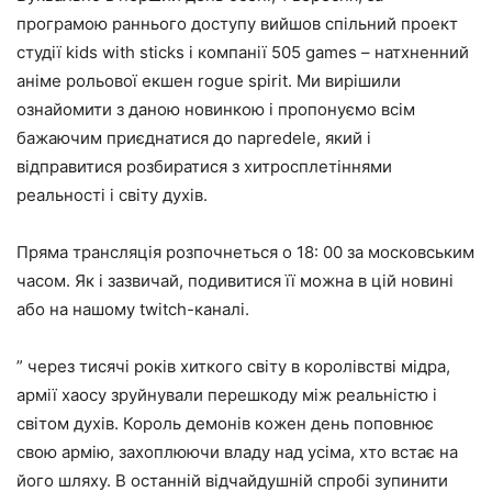
програмою раннього доступу вийшов спільний проект
студії kids with sticks і компанії 505 games – натхненний
аніме рольової екшен rogue spirit. Ми вирішили
ознайомити з даною новинкою і пропонуємо всім
бажаючим приєднатися до napredele, який і
відправитися розбиратися з хитросплетіннями
реальності і світу духів.
Пряма трансляція розпочнеться о 18: 00 за московським
часом. Як і зазвичай, подивитися її можна в цій новині
або на нашому twitch-каналі.
” через тисячі років хиткого світу в королівстві мідра,
армії хаосу зруйнували перешкоду між реальністю і
світом духів. Король демонів кожен день поповнює
свою армію, захоплюючи владу над усіма, хто встає на
його шляху. В останній відчайдушній спробі зупинити