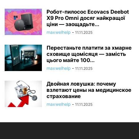
Робот-пилосос Ecovacs Deebot
X9 Pro Omni досяг найкращої
ціни — заощадьте...
maxwelhelp
-
11.11.2025
Перестаньте платити за хмарне
сховище щомісяця — замість
цього майте 100...
maxwelhelp
-
11.11.2025
Двойная ловушка: почему
взлетают цены на медицинское
страхование
maxwelhelp
-
11.11.2025