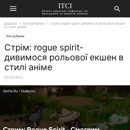
ITCI
Багато корисної інфорації по
програмам та корисні новини
додому
Без рубрики
Стрім: rogue spirit-дивимося рольової екшен
в стилі аніме
Без рубрики
Стрім: rogue spirit-
дивимося рольової екшен в
стилі аніме
03.09.2021