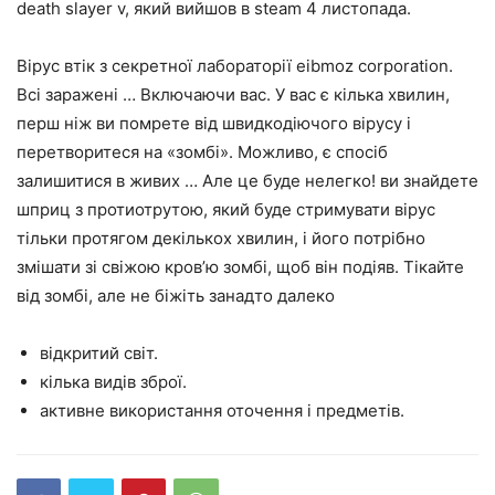
death slayer v, який вийшов в steam 4 листопада.
Вірус втік з секретної лабораторії eibmoz corporation.
Всі заражені … Включаючи вас. У вас є кілька хвилин,
перш ніж ви помрете від швидкодіючого вірусу і
перетворитеся на «зомбі». Можливо, є спосіб
залишитися в живих … Але це буде нелегко! ви знайдете
шприц з протиотрутою, який буде стримувати вірус
тільки протягом декількох хвилин, і його потрібно
змішати зі свіжою кров’ю зомбі, щоб він подіяв. Тікайте
від зомбі, але не біжіть занадто далеко
відкритий світ.
кілька видів зброї.
активне використання оточення і предметів.