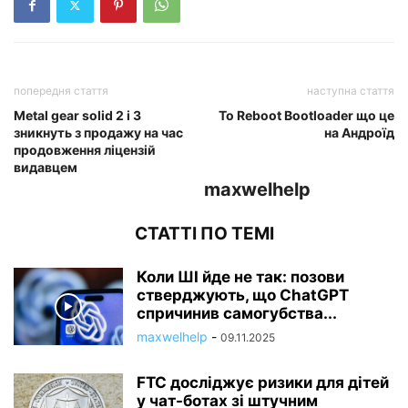
попередня стаття
наступна стаття
Metal gear solid 2 і 3
To Reboot Bootloader що це
зникнуть з продажу на час
на Андроїд
продовження ліцензій
видавцем
maxwelhelp
СТАТТІ ПО ТЕМІ
Коли ШІ йде не так: позови
стверджують, що ChatGPT
спричинив самогубства...
maxwelhelp
-
09.11.2025
FTC досліджує ризики для дітей
у чат-ботах зі штучним