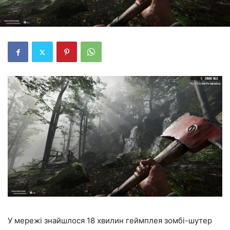
У мережі знайшлося 18 хвилин геймплея зомбі-шутер