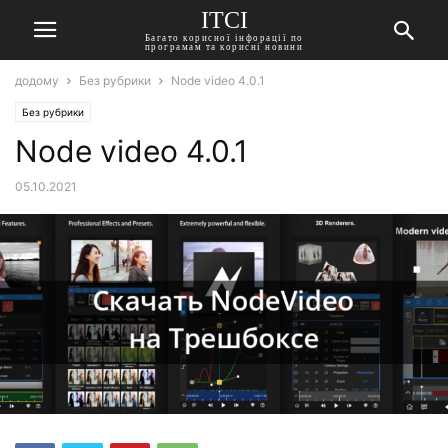
ITCI
Багато корисної інфорації по
програмам та корисні новини
додому
Без рубрики
Node video 4.0.1
Без рубрики
Node video 4.0.1
05.10.2021