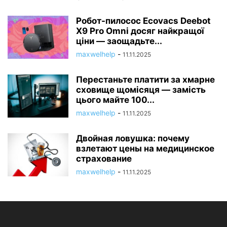
Робот-пилосос Ecovacs Deebot
X9 Pro Omni досяг найкращої
ціни — заощадьте...
maxwelhelp
-
11.11.2025
Перестаньте платити за хмарне
сховище щомісяця — замість
цього майте 100...
maxwelhelp
-
11.11.2025
Двойная ловушка: почему
взлетают цены на медицинское
страхование
maxwelhelp
-
11.11.2025