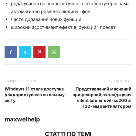
редагування на основі штучного інтелекту-програма
автоматично розділяє людину і фон.
часте додавання нових функцій.
широкий асортимент ефектів, функцій і пресет.
попередня стаття
наступна стаття
Windows 11 стала доступна
Представлений масивний
для користувачів по всьому
процесорний охолоджувач
світу
silent cooler owl-sc200 зі
130-мм вентилятором
maxwelhelp
СТАТТІ ПО ТЕМІ