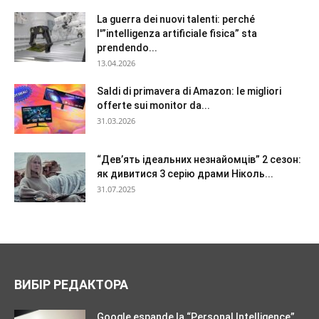
La guerra dei nuovi talenti: perché
l'”intelligenza artificiale fisica” sta
prendendo...
13.04.2026
Saldi di primavera di Amazon: le migliori
offerte sui monitor da...
31.03.2026
“Дев’ять ідеальних незнайомців” 2 сезон:
як дивитися 3 серію драми Ніколь...
31.07.2025
ВИБІР РЕДАКТОРА
Google espande la “Personal Intelligence”