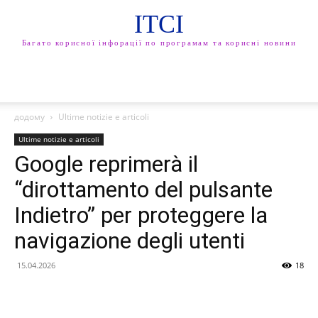
ITCI
Багато корисної інфорації по програмам та корисні новини
додому
Ultime notizie e articoli
Ultime notizie e articoli
Google reprimerà il
“dirottamento del pulsante
Indietro” per proteggere la
navigazione degli utenti
15.04.2026
18