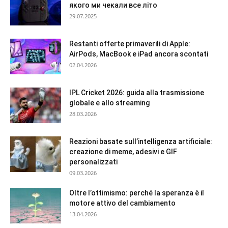
якого ми чекали все літо
29.07.2025
Restanti offerte primaverili di Apple:
AirPods, MacBook e iPad ancora scontati
02.04.2026
IPL Cricket 2026: guida alla trasmissione
globale e allo streaming
28.03.2026
Reazioni basate sull’intelligenza artificiale:
creazione di meme, adesivi e GIF
personalizzati
09.03.2026
Oltre l’ottimismo: perché la speranza è il
motore attivo del cambiamento
13.04.2026