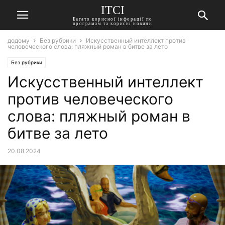
ITCI
Багато корисної інфорації по
програмам та корисні новини
додому
Без рубрики
Искусственный интеллект против
человеческого слова: пляжный роман в битве за лето
Без рубрики
Искусственный интеллект
против человеческого
слова: пляжный роман в
битве за лето
20.08.2024