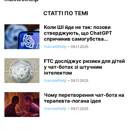
СТАТТІ ПО ТЕМІ
Коли ШІ йде не так: позови
стверджують, що ChatGPT
спричинив самогубства...
maxwelhelp
-
09.11.2025
FTC досліджує ризики для дітей
у чат-ботах зі штучним
інтелектом
maxwelhelp
-
09.11.2025
Чому перетворення чат-бота на
терапевта-погана ідея
maxwelhelp
-
09.11.2025