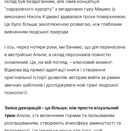
склад був бездоганним, але сама концепція
“оздоровчого курорту” з загадковою гуру Машею (у
виконанні Ніколь Кідман) здавалася трохи поверхневою.
Це було більше захоплюючою розвагою, ніж глибоким
вивченням людської природи.
І ось, через чотири роки, ми бачимо, що дія перенесена
в австрійські Альпи, а склад персонажів повністю
оновлений. Це, на мій погляд, – ключовий момент.
Відмова від прямої адаптації книги і створення
оригінальної історії дозволяє авторам вийти за рамки
звичних шаблонів і досліджувати нові грані людської
психології.
Зміна декорацій – це більше, ніж просто візуальний
трюк.
Альпи, з їх величними горами та ізольованим
розташуванням, створюють атмосферу замкнутості та
вразливості. Це ідеальне місце для того, щоб