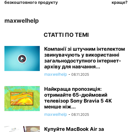
безкоштовного продукту
краще?
maxwelhelp
СТАТТІ ПО ТЕМІ
Компанії зі штучним інтелектом
звинувачують у використанні
загальнодоступного інтернет-
архіву для навчання...
maxwelhelp
-
08.11.2025
Найкраща пропозиція:
отримайте 65-дюймовий
телевізор Sony Bravia 5 4K
менше ніж...
maxwelhelp
-
08.11.2025
Купуйте MacBook Air за