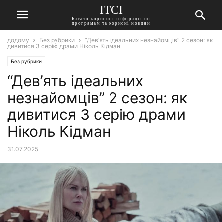
ITCI
Багато корисної інфорації по
програмам та корисні новини
додому
Без рубрики
“Дев’ять ідеальних незнайомців” 2 сезон: як
дивитися 3 серію драми Ніколь Кідман
Без рубрики
“Дев’ять ідеальних
незнайомців” 2 сезон: як
дивитися 3 серію драми
Ніколь Кідман
31.07.2025