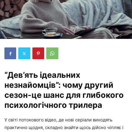
“Дев’ять ідеальних
незнайомців”: чому другий
сезон-це шанс для глибокого
психологічного трилера
У світі потокового відео, де нові серіали виходять
практично щодня, складно знайти щось дійсно чіпляє і