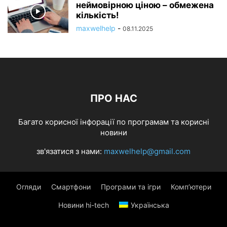
неймовірною ціною – обмежена
кількість!
maxwelhelp
-
08.11.2025
ПРО НАС
Багато корисної інфорації по програмам та корисні
новини
зв'язатися з нами:
maxwelhelp@gmail.com
Огляди
Смартфони
Програми та ігри
Комп’ютери
Новини hi-tech
Українська