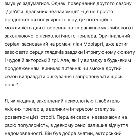
змушує задуматися. Однак, повернення другого сезону
“Дев’яти ідеальних незнайомців” -це не просто
продовження популярного шоу, це потенційна
можливість для створення по-справжньому глибокого і
захоплюючого психологічного трилера. Оригінальний
серіал, заснований на романі ліан Моріарті, вже встиг
завоювати серця глядачів завдяки інтригуючому сюжету
і чудовій акторській грі. Але, як і у випадку з будь-яким
продовженням, виникає питання: чи зможе другий
сезон виправдати очікування і запропонувати щось
нове?
Я, як людина, захоплений психологією і любитель
якісних трилерів, з великим інтересом стежу за
розвитком цієї історії. Перший сезон, незважаючи на
свою популярність, в деякому сенсі залишив відчуття
недомовленості. Він був добре знятий, акторський