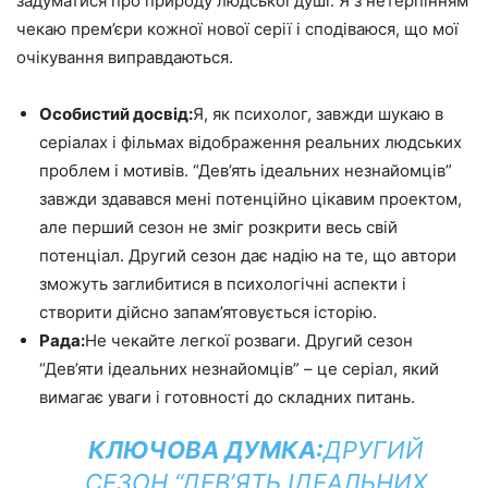
задуматися про природу людської душі. Я з нетерпінням
чекаю прем’єри кожної нової серії і сподіваюся, що мої
очікування виправдаються.
Особистий досвід:
Я, як психолог, завжди шукаю в
серіалах і фільмах відображення реальних людських
проблем і мотивів. “Дев’ять ідеальних незнайомців”
завжди здавався мені потенційно цікавим проектом,
але перший сезон не зміг розкрити весь свій
потенціал. Другий сезон дає надію на те, що автори
зможуть заглибитися в психологічні аспекти і
створити дійсно запам’ятовується історію.
Рада:
Не чекайте легкої розваги. Другий сезон
“Дев’яти ідеальних незнайомців” – це серіал, який
вимагає уваги і готовності до складних питань.
КЛЮЧОВА ДУМКА:
ДРУГИЙ
СЕЗОН “ДЕВ’ЯТЬ ІДЕАЛЬНИХ