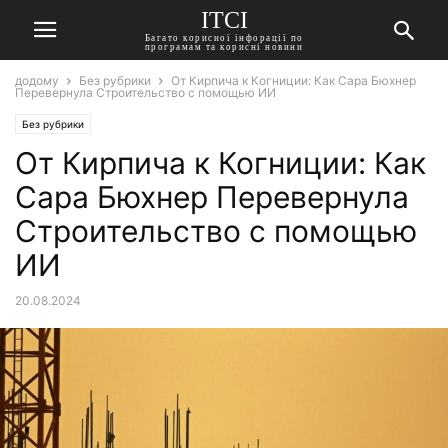
ITCI
Багато корисної інфорації по
програмам та корисні новини
додому
Без рубрики
От Кирпича к Когниции: Как Сара Бюхнер
Перевернула Строительство с помощью ИИ
Без рубрики
От Кирпича к Когниции: Как
Сара Бюхнер Перевернула
Строительство с помощью
ИИ
20.08.2024