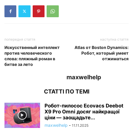
попередня стаття
наступна стаття
Искусственный интеллект
Atlas от Boston Dynamics:
против человеческого
Робот, который умеет
слова: пляжный роман в
отжиматься
битве за лето
maxwelhelp
СТАТТІ ПО ТЕМІ
Робот-пилосос Ecovacs Deebot
X9 Pro Omni досяг найкращої
ціни — заощадьте...
maxwelhelp
-
11.11.2025