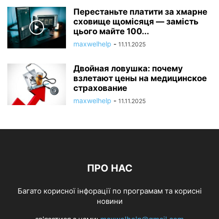
Перестаньте платити за хмарне
сховище щомісяця — замість
цього майте 100...
maxwelhelp
-
11.11.2025
Двойная ловушка: почему
взлетают цены на медицинское
страхование
maxwelhelp
-
11.11.2025
ПРО НАС
Багато корисної інфорації по програмам та корисні
новини