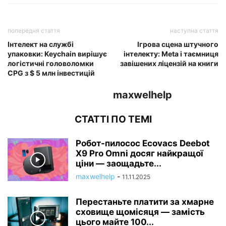
попередня стаття
наступна стаття
Інтелект на службі
Ігрова сцена штучного
упаковки: Keychain вирішує
інтелекту: Meta і таємниця
логістичні головоломки
завішених ліцензій на книги
CPG з $ 5 млн інвестицій
maxwelhelp
СТАТТІ ПО ТЕМІ
Робот-пилосос Ecovacs Deebot
X9 Pro Omni досяг найкращої
ціни — заощадьте...
maxwelhelp
-
11.11.2025
Перестаньте платити за хмарне
сховище щомісяця — замість
цього майте 100...