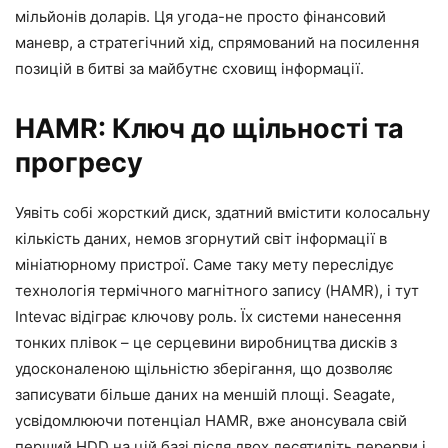
мільйонів доларів. Ця угода-не просто фінансовий
маневр, а стратегічний хід, спрямований на посилення
позицій в битві за майбутнє сховищ інформації.
HAMR: Ключ до щільності та
прогресу
Уявіть собі жорсткий диск, здатний вмістити колосальну
кількість даних, немов згорнутий світ інформації в
мініатюрному пристрої. Саме таку мету переслідує
технологія термічного магнітного запису (HAMR), і тут
Intevac відіграє ключову роль. Їх системи нанесення
тонких плівок – це серцевини виробництва дисків з
удосконаленою щільністю зберігання, що дозволяє
записувати більше даних на меншій площі. Seagate,
усвідомлюючи потенціал HAMR, вже анонсувала свій
перший HDD на цій базі після двох десятиліть перерви і