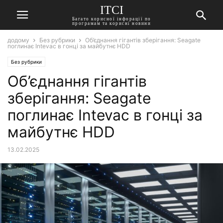
ITCI
Багато корисної інфорації по
програмам та корисні новини
додому
Без рубрики
Об’єднання гігантів зберігання: Seagate
поглинає Intevac в гонці за майбутнє HDD
Без рубрики
Об’єднання гігантів
зберігання: Seagate
поглинає Intevac в гонці за
майбутнє HDD
13.02.2025