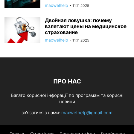
maxwelhelp
-
11.11.2025
Двойная ловушка: почему
взлетают цены на медицинское
страхование
maxwelhelp
-
11.11.2025
ПРО НАС
Багато корисної інфорації по програмам та корисні
новини
зв'язатися з нами:
maxwelhelp@gmail.com
Огляди
Смартфони
Програми та ігри
Комп’ютери