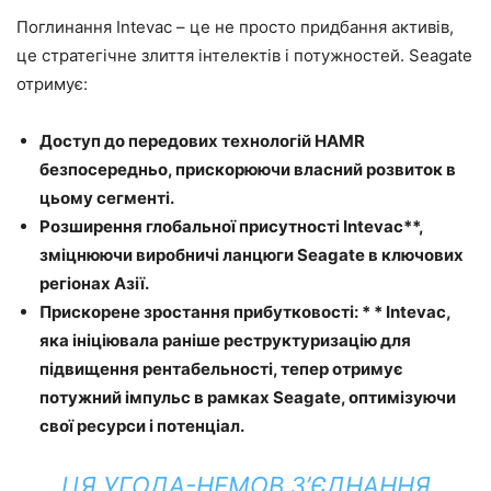
Поглинання Intevac – це не просто придбання активів,
це стратегічне злиття інтелектів і потужностей. Seagate
отримує:
Доступ до передових технологій HAMR
безпосередньо, прискорюючи власний розвиток в
цьому сегменті.
Розширення глобальної присутності Intevac**,
зміцнюючи виробничі ланцюги Seagate в ключових
регіонах Азії.
Прискорене зростання прибутковості: * * Intevac,
яка ініціювала раніше реструктуризацію для
підвищення рентабельності, тепер отримує
потужний імпульс в рамках Seagate, оптимізуючи
свої ресурси і потенціал.
ЦЯ УГОДА-НЕМОВ З’ЄДНАННЯ