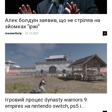
Алек болдуін заявив, що не стріляв на
зйомках “іржі”
maxwelhelp
-
02.12.2021
0
Ігровий процес dynasty warriors 9:
empires на nintendo switch, ps5 і...