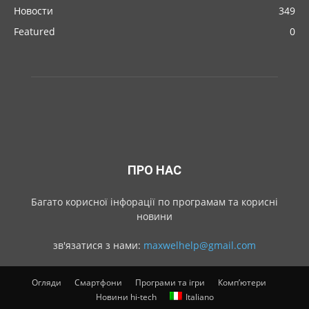
Новости
349
Featured
0
ПРО НАС
Багато корисної інфорації по програмам та корисні
новини
зв'язатися з нами:
maxwelhelp@gmail.com
Огляди
Смартфони
Програми та ігри
Комп’ютери
Новини hi-tech
Italiano