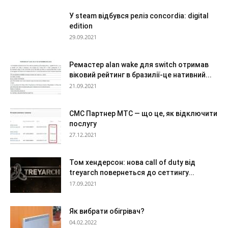
У steam відбувся реліз concordia: digital
edition
29.09.2021
Ремастер alan wake для switch отримав
віковий рейтинг в бразилії-це нативний...
21.09.2021
СМС Партнер МТС — що це, як відключити
послугу
27.12.2021
Том хендерсон: нова call of duty від
treyarch повернеться до сеттингу...
17.09.2021
Як вибрати обігрівач?
04.02.2022