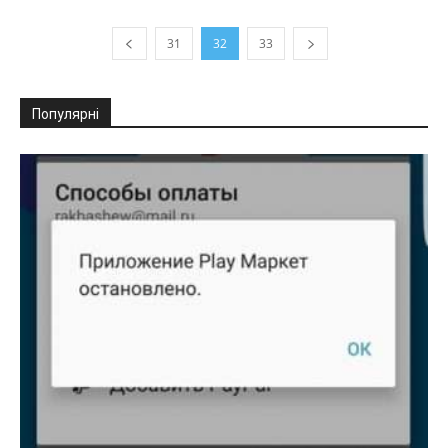
31
32
33
Популярні