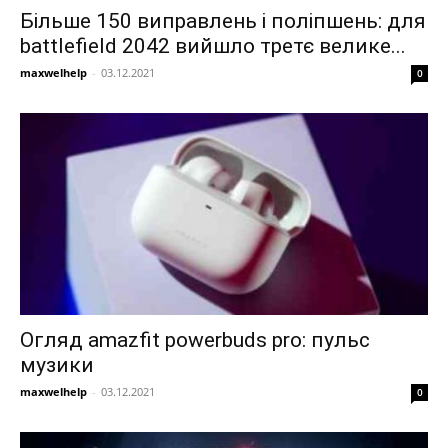
Більше 150 виправлень і поліпшень: для
battlefield 2042 вийшло третє велике...
maxwelhelp
-
03.12.2021
0
Огляд amazfit powerbuds pro: пульс
музики
maxwelhelp
-
03.12.2021
0