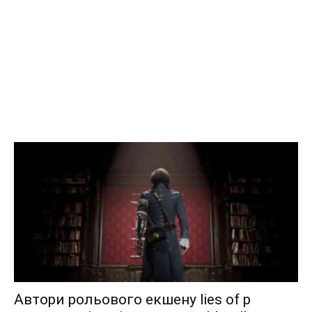
Автори рольового екшену lies of p