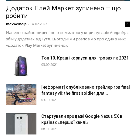
Додаток Плей Маркет зупинено — що
робити
maxwelhelp
-
04.02.2022
0
Напевно найпоширенішою помилкою у користувачів Андроїд, є
збій у додатках від Гугл. Сьогодні ми розповімо про одну з них:
«Додаток Play Market зупинено».
Топ 10. Кращі корпуси для ігрових пк 2021
03.09.2021
[неформат] опубліковано трейлер гри final
fantasy vii: the first soldier для...
03.10.2021
Стартували продажі Google Nexus 5X в
країнах «першої хвилі»
08.11.2021