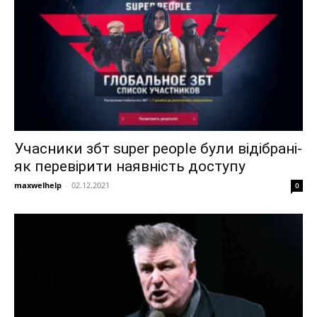
Учасники збт super people були відібрані-
як перевірити наявність доступу
maxwelhelp
-
02.12.2021
0