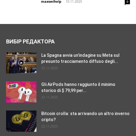
maxwelhelp
-
10.11.2025
0
ВИБІР РЕДАКТОРА
La Spagna avvia un’indagine su Meta sul
presunto tracciamento diffuso degli...
22.11.2025
Gli AirPods hanno raggiunto il minimo
storico di $ 79,99 per...
22.11.2025
Bitcoin crolla: sta arrivando un altro inverno
cripto?
22.11.2025