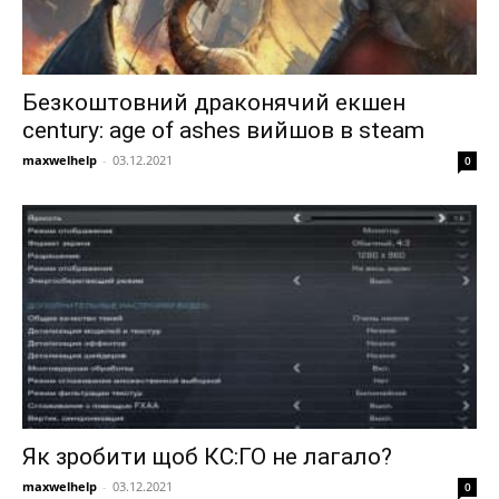
Безкоштовний драконячий екшен
century: age of ashes вийшов в steam
maxwelhelp
-
03.12.2021
0
Як зробити щоб КС:ГО не лагало?
maxwelhelp
-
03.12.2021
0