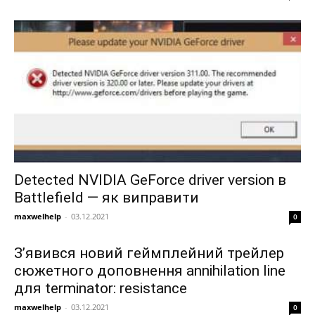
Detected NVIDIA GeForce driver version в
Battlefield — як виправити
maxwelhelp
-
03.12.2021
0
З’явився новий геймплейний трейлер
сюжетного доповнення annihilation line
для terminator: resistance
maxwelhelp
-
03.12.2021
0