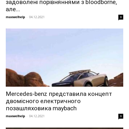
задоволені порівняннями з bloodborne,
але...
maxwelhelp
-
04.12.2021
0
Mercedes-benz представила концепт
двомісного електричного
позашляховика maybach
maxwelhelp
-
04.12.2021
0