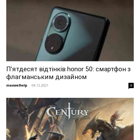
П’ятдесят відтінків honor 50: смартфон з
флагманським дизайном
maxwelhelp
-
04.12.2021
0