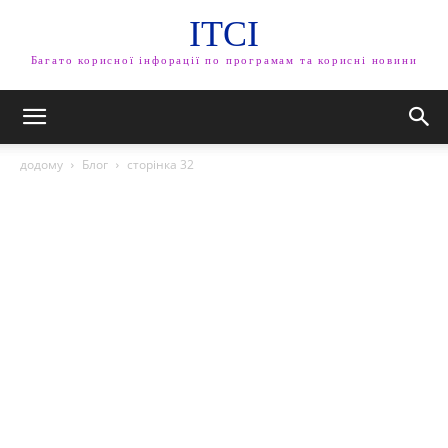
ITCI
Багато корисної інфорації по програмам та корисні новини
додому
Блог
сторінка 32