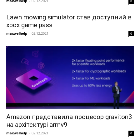
maxwelhelp
-
02.12.2021
0
Lawn mowing simulator став доступний в
xbox game pass
maxwelhelp
-
02.12.2021
0
Amazon представила процесор graviton3
на архітектурі armv9
maxwelhelp
-
02.12.2021
0