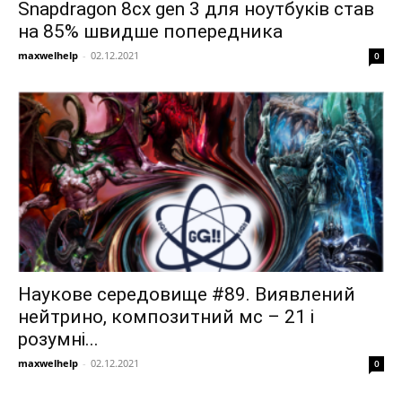
Snapdragon 8cx gen 3 для ноутбуків став
на 85% швидше попередника
maxwelhelp
-
02.12.2021
0
Наукове середовище #89. Виявлений
нейтрино, композитний мс – 21 і
розумні...
maxwelhelp
-
02.12.2021
0