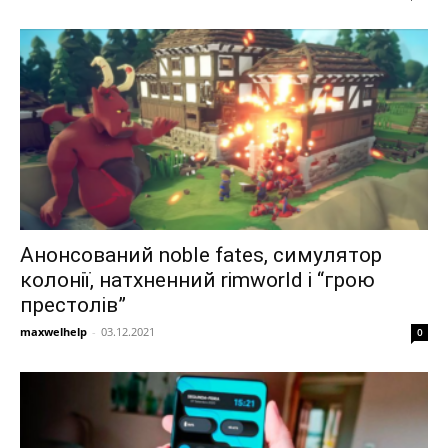
Анонсований noble fates, симулятор
колонії, натхненний rimworld і “грою
престолів”
maxwelhelp
-
03.12.2021
0