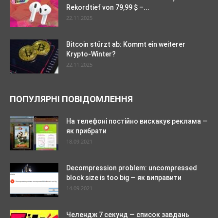
Rekordtief von 79,99 $ –...
22.11.2025
Bitcoin stürzt ab: Kommt ein weiterer
Krypto-Winter?
22.11.2025
ПОПУЛЯРНІ ПОВІДОМЛЕННЯ
На телефоні постійно вискакує реклама —
як прибрати
18.09.2021
Decompression problem: uncompressed
block size is too big — як виправити
14.09.2021
Челендж 7 секунд — список завдань