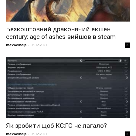
Безкоштовний драконячий екшен
century: age of ashes вийшов в steam
maxwelhelp
-
03.12.2021
0
Як зробити щоб КС:ГО не лагало?
maxwelhelp
-
03.12.2021
0