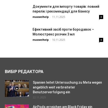
Документи для імпорту товарів: повний
перелік і рекомендації для бізнесу
maxwelhelp
-
11.11.2025
0
Ефективний засіб проти бородавок –
Молюстрекс розчин 3 мл
maxwelhelp
-
10.11.2025
0
ВИБІР РЕДАКТОРА
Spanien leitet Untersuchung zu Meta wegen
angeblich weit verbreiteter
Benutzerverfolgung ein
22.11.2025
AirPods erreichen am Black Friday ein