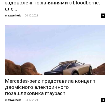
задоволені порівняннями з bloodborne,
але...
maxwelhelp
-
04.12.2021
0
Mercedes-benz представила концепт
двомісного електричного
позашляховика maybach
maxwelhelp
-
04.12.2021
0