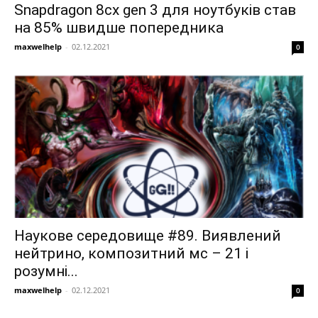
Snapdragon 8cx gen 3 для ноутбуків став
на 85% швидше попередника
maxwelhelp
-
02.12.2021
0
Наукове середовище #89. Виявлений
нейтрино, композитний мс – 21 і
розумні...
maxwelhelp
-
02.12.2021
0