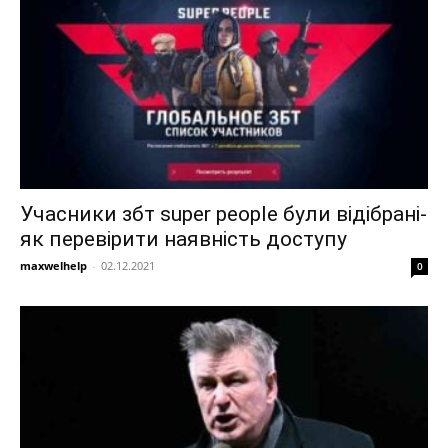
Учасники збт super people були відібрані-
як перевірити наявність доступу
maxwelhelp
-
02.12.2021
0