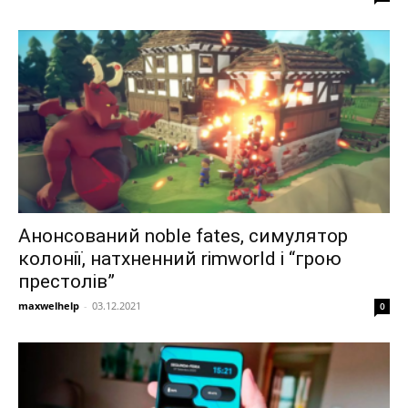
Анонсований noble fates, симулятор
колонії, натхненний rimworld і “грою
престолів”
maxwelhelp
-
03.12.2021
0