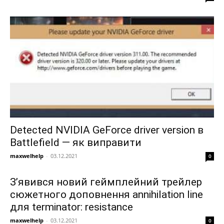
Detected NVIDIA GeForce driver version в
Battlefield — як виправити
maxwelhelp
-
03.12.2021
0
З’явився новий геймплейний трейлер
сюжетного доповнення annihilation line
для terminator: resistance
maxwelhelp
-
03.12.2021
0