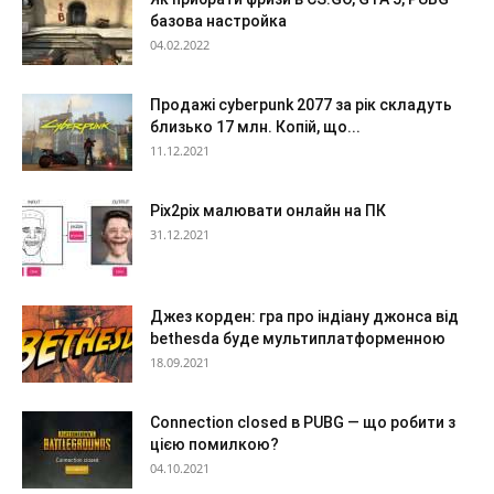
базова настройка
04.02.2022
Продажі cyberpunk 2077 за рік складуть
близько 17 млн. Копій, що...
11.12.2021
Pix2pix малювати онлайн на ПК
31.12.2021
Джез корден: гра про індіану джонса від
bethesda буде мультиплатформенною
18.09.2021
Connection closed в PUBG — що робити з
цією помилкою?
04.10.2021