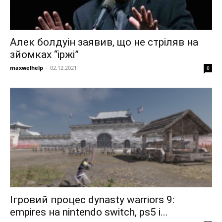
Алек болдуін заявив, що не стріляв на
зйомках “іржі”
maxwelhelp
-
02.12.2021
0
Ігровий процес dynasty warriors 9:
empires на nintendo switch, ps5 і...