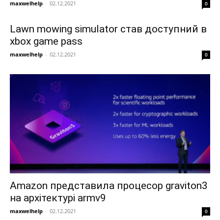
maxwelhelp
-
02.12.2021
0
Lawn mowing simulator став доступний в
xbox game pass
maxwelhelp
-
02.12.2021
0
Amazon представила процесор graviton3
на архітектурі armv9
maxwelhelp
-
02.12.2021
0