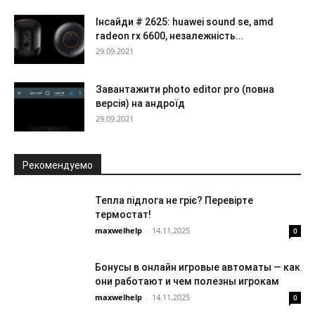
Інсайди # 2625: huawei sound se, amd
radeon rx 6600, незалежність...
29.09.2021
Завантажити photo editor pro (повна
версія) на андроїд
29.09.2021
Рекомендуемо
Тепла підлога не гріє? Перевірте
термостат!
maxwelhelp
-
14.11.2025
0
Бонусы в онлайн игровые автоматы — как
они работают и чем полезны игрокам
maxwelhelp
-
14.11.2025
0