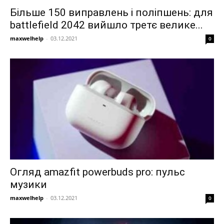
Більше 150 виправлень і поліпшень: для
battlefield 2042 вийшло третє велике...
maxwelhelp
-
03.12.2021
0
Огляд amazfit powerbuds pro: пульс
музики
maxwelhelp
-
03.12.2021
0