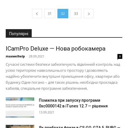
31
32
33
Популярні
ICamPro Deluxe — Нова робокамера
maxwelhelp
-
28.09.2021
0
Сучасні системи безпеки забезпечують відмінний контроль над
усією територією навколишнього простору і дозволяють
надійно убезпечити внутрішні приміщення офісу, квартири або
будинку.Одне погано – для таких рішень необхідна прокладка
кабелів, спеціальне програмне забезпечення.
Помилка при запуску програми
0xc0000142 в iTunes 12.7 — рішення
13.09.2021
Як прибрати фризи в CS:GO, GTA 5, PUBG —