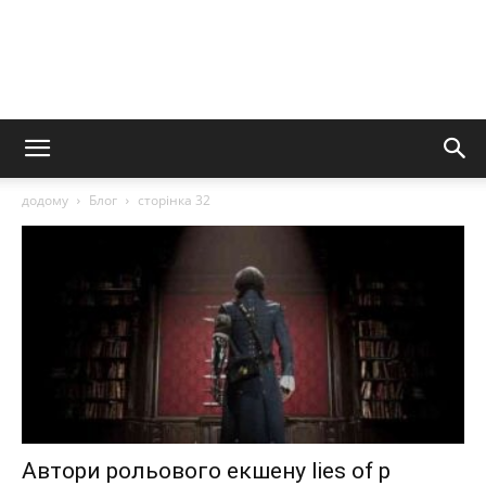
додому
Блог
сторінка 32
Автори рольового екшену lies of p