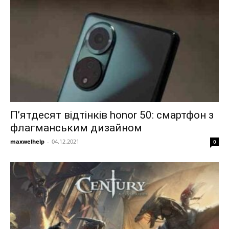
П’ятдесят відтінків honor 50: смартфон з
флагманським дизайном
maxwelhelp
-
04.12.2021
0