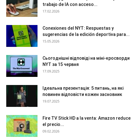
trabajo de IA con acceso...
17.02.2026
Conexiones del NYT: Respuestas y
sugerencias de la edición deportiva para...
15.05.2026
Сьогоднішні відповіді на міні-кросворди
NYT за 15 червня
17.09.2025
Ідеальна презентація: 5 питань, на які
повинен відповісти кожен засновник
19.07.2025
Fire TV Stick HD a la venta: Amazon reduce
el precio...
09.02.2026