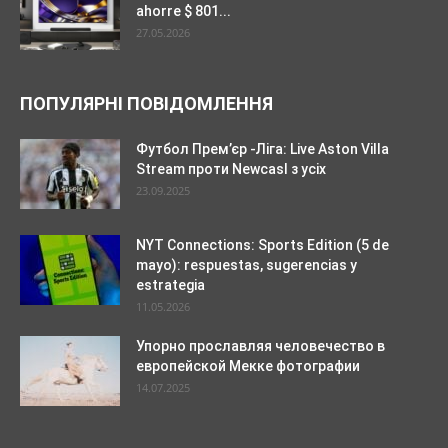
ahorre $ 801...
27.05.2026
ПОПУЛЯРНІ ПОВІДОМЛЕННЯ
Футбол Прем’єр -Ліга: Live Aston Villa
Stream проти Newcasl з усіх
23.09.2025
NYT Connections: Sports Edition (5 de
mayo): respuestas, sugerencias y
estrategia
11.05.2026
Упорно прославляя человечество в
европейской Мекке фотографии
14.07.2025