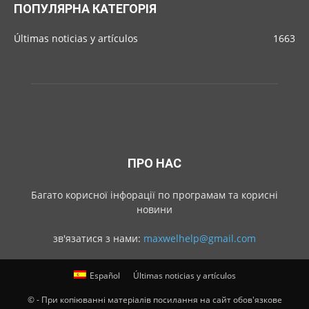
ПОПУЛЯРНА КАТЕГОРІЯ
Últimas noticias y artículos
1663
ПРО НАС
Багато корисної інфорації по програмам та корисні
новини
зв'язатися з нами:
maxwelhelp@gmail.com
Español
Últimas noticias y artículos
© - При копіюванні матеріалів посилання на сайт обов'язкове