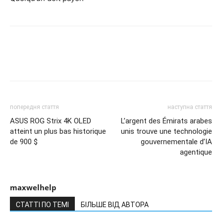
попередня стаття
наступна стаття
ASUS ROG Strix 4K OLED
L’argent des Émirats arabes
atteint un plus bas historique
unis trouve une technologie
de 900 $
gouvernementale d’IA
agentique
maxwelhelp
СТАТТІ ПО ТЕМІ
БІЛЬШЕ ВІД АВТОРА