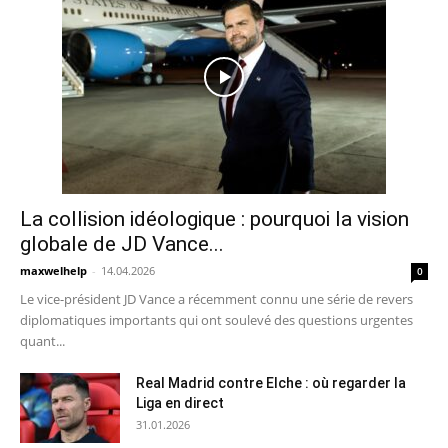
La collision idéologique : pourquoi la vision
globale de JD Vance...
maxwelhelp
-
14.04.2026
0
Le vice-président JD Vance a récemment connu une série de revers
diplomatiques importants qui ont soulevé des questions urgentes
quant...
Real Madrid contre Elche : où regarder la
Liga en direct
31.01.2026