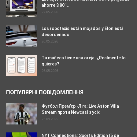
ahorre $ 801...
27.05.2026
Los robotaxis están mojados y Elon está
desordenado.
26.05.2026
Tu muñeca tiene una oreja. ¿Realmente lo
quieres?
26.05.2026
ПОПУЛЯРНІ ПОВІДОМЛЕННЯ
Футбол Прем’єр -Ліга: Live Aston Villa
Stream проти Newcasl з усіх
23.09.2025
NYT Connections: Sports Edition (5 de