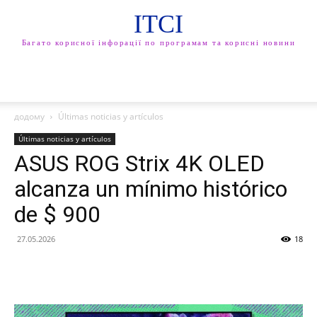
ITCI
Багато корисної інфорації по програмам та корисні новини
додому
Últimas noticias y artículos
Últimas noticias y artículos
ASUS ROG Strix 4K OLED
alcanza un mínimo histórico
de $ 900
27.05.2026
18