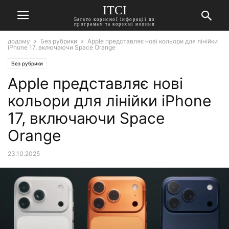
ITCI
Багато корисної інфорації по
програмам та корисні новини
додому
Без рубрики
Apple представляє нові кольори для лінійки
iPhone 17, включаючи Space Orange
Без рубрики
Apple представляє нові
кольори для лінійки iPhone
17, включаючи Space
Orange
23.10.2025