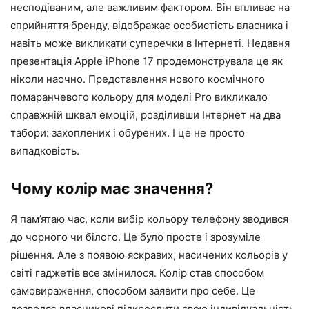
несподіваним, але важливим фактором. Він впливає на
сприйняття бренду, відображає особистість власника і
навіть може викликати суперечки в Інтернеті. Недавня
презентація Apple iPhone 17 продемонструвала це як
ніколи наочно. Представлення нового космічного
помаранчевого кольору для моделі Pro викликало
справжній шквал емоцій, розділивши Інтернет на два
табори: захоплених і обурених. І це не просто
випадковість.
Чому колір має значення?
Я пам’ятаю час, коли вибір кольору телефону зводився
до чорного чи білого. Це було просте і зрозуміле
рішення. Але з появою яскравих, насичених кольорів у
світі гаджетів все змінилося. Колір став способом
самовираження, способом заявити про себе. Це
дозволяє власникові підкреслити свою індивідуальність