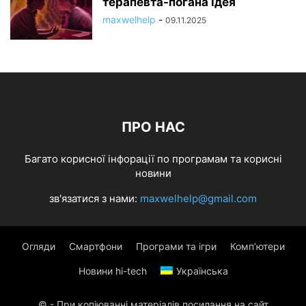
терапевта-погана ідея
maxwelhelp
-
09.11.2025
ПРО НАС
Багато корисної інфорації по програмам та корисні
новини
зв'язатися з нами:
maxwelhelp@gmail.com
Огляди
Смартфони
Програми та ігри
Комп’ютери
Новини hi-tech
Українська
© - При копіюванні матеріалів посилання на сайт