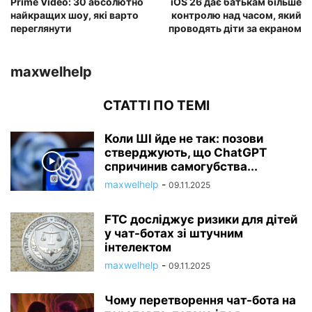
Prime Video: 30 абсолютно
iOS 26 дає батькам більше
найкращих шоу, які варто
контролю над часом, який
переглянути
проводять діти за екраном
maxwelhelp
СТАТТІ ПО ТЕМІ
Коли ШІ йде не так: позови
стверджують, що ChatGPT
спричинив самогубства...
maxwelhelp
-
09.11.2025
FTC досліджує ризики для дітей
у чат-ботах зі штучним
інтелектом
maxwelhelp
-
09.11.2025
Чому перетворення чат-бота на