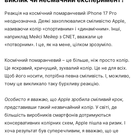
Реакція на космічний помаранчевий iPhone 17 Pro
неоднозначна. Деякі захоплювалися сміливістю Apple,
називаючи колір «спортивним» і «динамічним». Інші,
наприклад Мейсі Мейер з CNET, вважали це
«потворним». І це, як на мене, цілком зрозуміло.
Космічний помаранчевий – це більше, ніж просто колір.
Це яскравий, кричущий, зухвалий колір. Це не для всіх.
Щоб його носити, потрібна певна сміливість. І, можливо,
тому це викликало таку бурхливу реакцію.
Особисто я вважаю, що Apple зробила сміливий крок,
представивши такий незвичайний колір.
У світі, де
більшість виробників смартфонів дотримуються
консервативних колірних схем, Apple пішла на ризик. І
хоча результат був суперечливим, я вважаю, що це