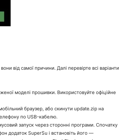
вони від самої причини. Далі перевірте всі варіанти
аженої моделі прошивки. Використовуйте офіційне
обільний браузер, або скинути update.zip на
 телефону по USB-кабелю.
усовий запуск через сторонні програми. Спочатку
фон додаток SuperSu і встановіть його —