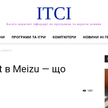
ITCI
Багато корисної інфорації по програмам та корисні новини
НИ
ПРОГРАМИ ТА ІГРИ
КОМП’ЮТЕРИ
НОВИНИ HI-T
о робити
t в Meizu — що
1881