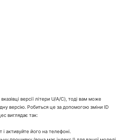
вказівці версії літери U/A/C), тоді вам може
ну версію. Робиться це за допомогою зміни ID
ес виглядає так:
т і активуйте його на телефоні.
ну прошивку (вона має індекс I) для вашої моделі