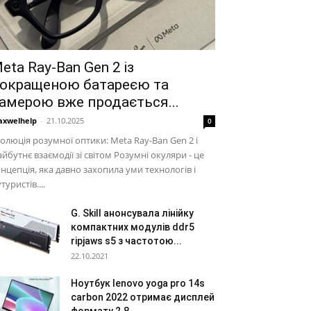
eta Ray-Ban Gen 2 із
окращеною батареєю та
амерою вже продається...
xwelhelp
-
21.10.2025
0
олюція розумної оптики: Meta Ray-Ban Gen 2 і
йбутнє взаємодії зі світом Розумні окуляри - це
нцепція, яка давно захопила уми технологів і
туристів....
G. Skill анонсувала лінійку
компактних модулів ddr5
ripjaws s5 з частотою...
22.10.2021
Ноутбук lenovo yoga pro 14s
carbon 2022 отримає дисплей