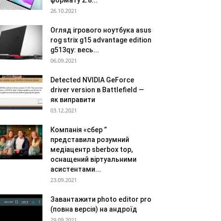
формату 2.8...
26.10.2021
Огляд ігрового ноутбука asus
rog strix g15 advantage edition
g513qy: весь...
06.09.2021
Detected NVIDIA GeForce
driver version в Battlefield —
як виправити
03.12.2021
Компанія «сбер ”
представила розумний
медіацентр sberbox top,
оснащений віртуальними
асистентами...
23.09.2021
Завантажити photo editor pro
(повна версія) на андроїд
29.09.2021