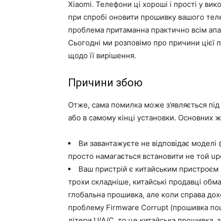
Xiaomi. Телефони ці хороші і прості у ви
при спробі оновити прошивку вашого теле
проблема притаманна практично всім апар
Сьогодні ми розповімо про причини цієї 
щодо її вирішення.
Причини збою
Отже, сама помилка може з’являється під 
або в самому кінці установки. Основних ж
Ви завантажуєте не відповідає моделі 
просто намагається встановити не той upd
Ваш пристрій є китайським пристроєм і
трохи складніше, китайські продавці обм
глобальна прошивка, але коли справа дох
проблему Firmware Corrupt (прошивка пош
літери U/A/C, то це китайська прошивка, 