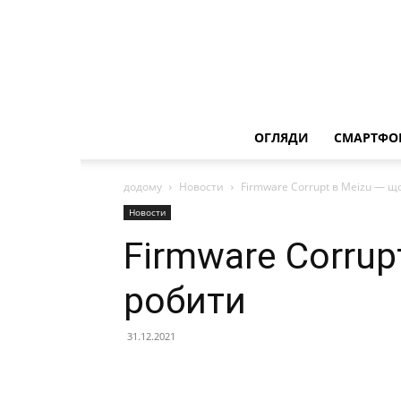
ОГЛЯДИ
СМАРТФО
додому
Новости
Firmware Corrupt в Meizu — щ
Новости
Firmware Corrup
робити
31.12.2021