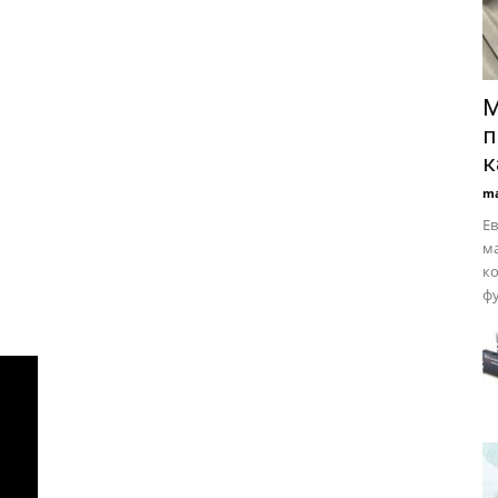
M
п
к
ma
Ев
ма
ко
фу