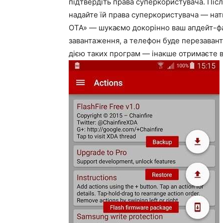
підтвердіть права суперкористувача. Післ
надайте їй права суперкористувача — нат
OTA» — шукаємо докорінно ваш апдейт-файл
завантаження, а телефон буде перезаван
дією таких програм — інакше отримаєте в 