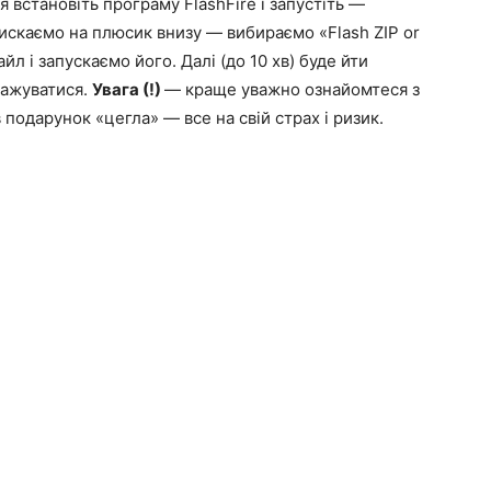
я встановіть програму FlashFire і запустіть —
искаємо на плюсик внизу — вибираємо «Flash ZIP or
 і запускаємо його. Далі (до 10 хв) буде йти
тажуватися.
Увага (!)
— краще уважно ознайомтеся з
подарунок «цегла» — все на свій страх і ризик.