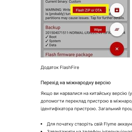
Додаток FlashFire
Перехід на міжнародну версію
Якщо ви нарвалися на китайську версію (у 
допомогти переклад пристрою в міжнарод
ідентифікатора пристрою. Загальний проц
Для початку створіть свій Flyme аккаун
Завантажити на телефон інтернаціональ