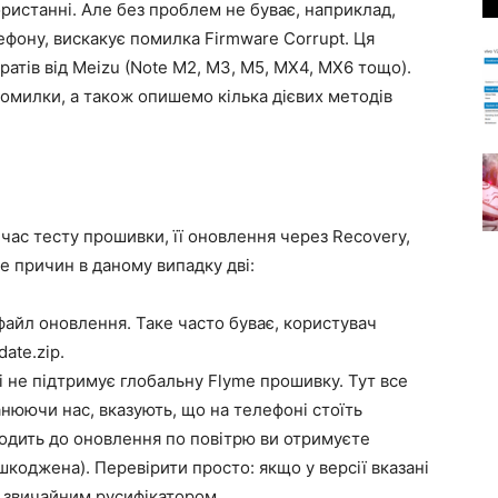
користанні. Але без проблем не буває, наприклад,
фону, вискакує помилка Firmware Corrupt. Ця
атів від Meizu (Note M2, M3, M5, MX4, MX6 тощо).
помилки, а також опишемо кілька дієвих методів
час тесту прошивки, її оновлення через Recovery,
е причин в даному випадку дві:
файл оновлення. Таке часто буває, користувач
ate.zip.
 не підтримує глобальну Flyme прошивку. Тут все
анюючи нас, вказують, що на телефоні стоїть
одить до оновлення по повітрю ви отримуєте
коджена). Перевірити просто: якщо у версії вказані
з звичайним русифікатором.