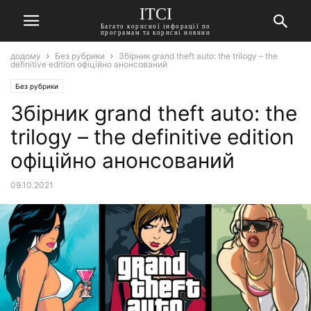
ITCI
Багато корисної інфорації по
програмам та корисні новини
додому
Без рубрики
Збірник grand theft auto: the trilogy – the
definitive edition офіційно анонсований
Без рубрики
Збірник grand theft auto: the
trilogy – the definitive edition
офіційно анонсований
09.10.2021