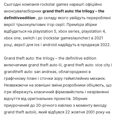
Сьогодні компанія rockstar games нарешті офіційно
анонсуваласборник
grand theft auto: the trilogy – the
definitiveedition
, до складу якого увійдуть перероблені
версії трьохкультових ігор серії. Прем’єра збірки
відбудеться на playstation 5, xbox series, playstation 4,
xbox one, switch і pc (rockstar gameslauncher) в 2021
році, версії для ios і android надійдуть в продажув 2022.
Grand theft auto: the trilogy – the definitive edition
включатиме grand theft auto iii, grand theft auto: vice city і
grandtheft auto: san andreas, облагороджені в
графічному плані і сточки зору геймплейних механік.
Незважаючи на зовнішні зміни,розробники обіцяють, що
ігри збережуть класичний фірмовийстиль і незрівнянні
відчуття від оригінальних проектів. Збірник
приурочений до 20-річного ювілею з моменту виходу
grand theft autoiii, який відбувся 22 жовтня 2001 року на