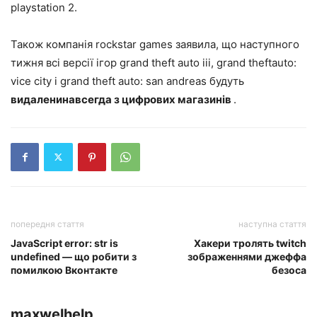
playstation 2.
Також компанія rockstar games заявила, що наступного
тижня всі версії ігор grand theft auto iii, grand theftauto:
vice city і grand theft auto: san andreas будуть
видаленинавсегда з цифрових магазинів
.
попередня стаття
наступна стаття
JavaScript error: str is
Хакери тролять twitch
undefined — що робити з
зображеннями джеффа
помилкою Вконтакте
безоса
maxwelhelp