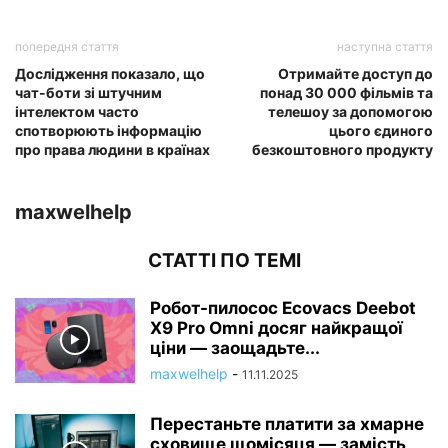
попередня стаття
наступна стаття
Дослідження показало, що
Отримайте доступ до
чат-боти зі штучним
понад 30 000 фільмів та
інтелектом часто
телешоу за допомогою
спотворюють інформацію
цього єдиного
про права людини в країнах
безкоштовного продукту
maxwelhelp
СТАТТІ ПО ТЕМІ
Робот-пилосос Ecovacs Deebot
X9 Pro Omni досяг найкращої
ціни — заощадьте...
maxwelhelp
-
11.11.2025
Перестаньте платити за хмарне
сховище щомісяця — замість