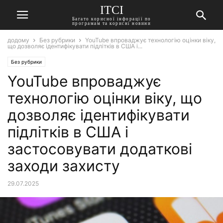
ITCI
Багато корисної інфорації по
програмам та корисні новини
додому
Без рубрики
YouTube впроваджує технологію оцінки віку,
що дозволяє ідентифікувати підлітків в США і...
Без рубрики
YouTube впроваджує
технологію оцінки віку, що
дозволяє ідентифікувати
підлітків в США і
застосовувати додаткові
заходи захисту
29.07.2025