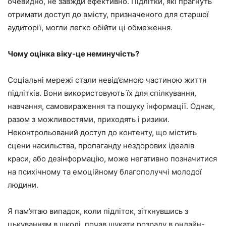
очевидно, не завжди ефективно. Підлітки, які прагнуть
отримати доступ до вмісту, призначеного для старшої
аудиторії, могли легко обійти ці обмеження.
Чому оцінка віку-це неминучість?
Соціальні мережі стали невід’ємною частиною життя
підлітків. Вони використовують їх для спілкування,
навчання, самовираження та пошуку інформації. Однак,
разом з можливостями, приходять і ризики.
Неконтрольований доступ до контенту, що містить
сцени насильства, пропаганду нездорових ідеалів
краси, або дезінформацію, може негативно позначитися
на психічному та емоційному благополуччі молодої
людини.
Я пам’ятаю випадок, коли підліток, зіткнувшись з
цькуванням в школі, почав шукати розраду в онлайн-