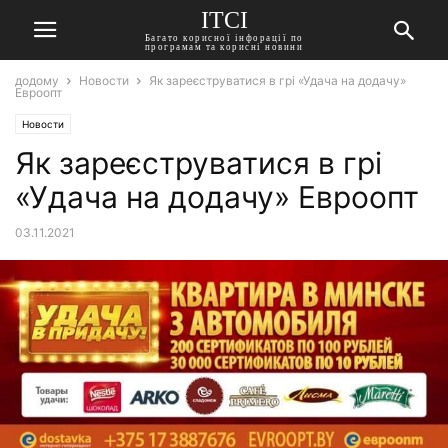
ITCI
Багато корисної інфорації по
програмам та корисні новини
додому
Новости
Як зареєструватися в грі «Удача на додачу»
Евроопт
Новости
Як зареєструватися в грі
«Удача на додачу» Евроопт
03.11.2021