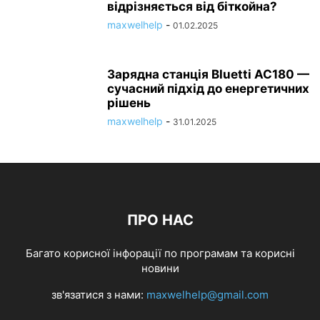
відрізняється від біткойна?
maxwelhelp
-
01.02.2025
Зарядна станція Bluetti AC180 —
сучасний підхід до енергетичних
рішень
maxwelhelp
-
31.01.2025
ПРО НАС
Багато корисної інфорації по програмам та корисні
новини
зв'язатися з нами:
maxwelhelp@gmail.com