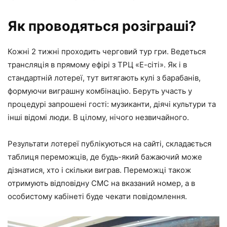
Як проводяться розіграші?
Кожні 2 тижні проходить черговий тур гри. Ведеться
трансляція в прямому ефірі з ТРЦ «Е-сіті». Як і в
стандартній лотереї, тут витягають кулі з барабанів,
формуючи виграшну комбінацію. Беруть участь у
процедурі запрошені гості: музиканти, діячі культури та
інші відомі люди. В цілому, нічого незвичайного.
Результати лотереї публікуються на сайті, складається
таблиця переможців, де будь-який бажаючий може
дізнатися, хто і скільки виграв. Переможці також
отримують відповідну СМС на вказаний номер, а в
особистому кабінеті буде чекати повідомлення.