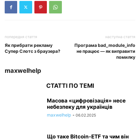
попередня стаття
наступна стаття
Як прибрати рекламу
Програма bad_module_info
Супер Слотс з браузера?
не працює — як виправити
помилку
maxwelhelp
СТАТТІ ПО ТЕМІ
Масова «цифровізація» несе
небезпеку для українців
maxwelhelp
-
06.02.2025
Що таке Bitcoin-ETF та чим він