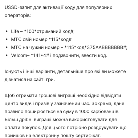
USSD-запит для активації коду для популярних
операторів:
Life – *100*отриманий код#;
МТС свій номер *115*код#
МТС на чужий номер – *115*код*375ААВВВВВВВ#;
Velcom– *141*4# і подзвонити, ввести код.
Існують і інші варіанти, детальніше про які ви можете
дізнатися на сайті гри.
Щоб отримати грошові виграші необхідно відвідати
центр видачі призів у зазначений час. Зокрема, дане
правило поширюється на суму в 1000 карбованців.
Більш дрібні виграші можна використовувати для
оплати покупок. Для цього потрібно роздрукувати що
прийшов на електронну пошту сертифікат.