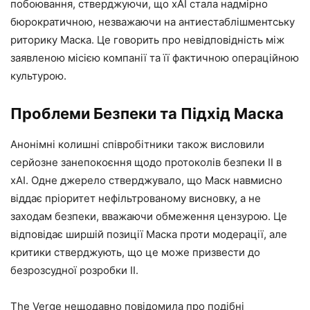
побоювання, стверджуючи, що xAI стала надмірно
бюрократичною, незважаючи на антиестаблішментську
риторику Маска. Це говорить про невідповідність між
заявленою місією компанії та її фактичною операційною
культурою.
Проблеми Безпеки та Підхід Маска
Анонімні колишні співробітники також висловили
серйозне занепокоєння щодо протоколів безпеки ІІ в
xAI. Одне джерело стверджувало, що Маск навмисно
віддає пріоритет нефільтрованому висновку, а не
заходам безпеки, вважаючи обмеження цензурою. Це
відповідає ширшій позиції Маска проти модерації, але
критики стверджують, що це може призвести до
безрозсудної розробки ІІ.
The Verge нещодавно повідомила про подібні