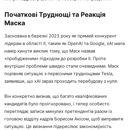
Початкові Труднощі та Реакція
Маска
Заснована в березні 2023 року як прямий конкурент
лідерам в області ІІ, таким як OpenAI та Google, xAI мала
намір кинути виклик тому, що Маск назвав
«пробудженим» підходом до розробки ІІ. Проте
внутрішні проблеми швидко стали очевидними. Маск
порівняв ситуацію з первісними труднощами Tesla,
заявивши, що xAI зараз проходить перебудову з нуля.
Він конкретно визнав, що багато кваліфікованих
кандидатів було проігноровано, і тепер особисто
переглядає записи минулих претендентів разом із
головою відділу кадрів Борисом Акісом, щоб виправити
ситуацію. Це визнання підкреслює закономірність