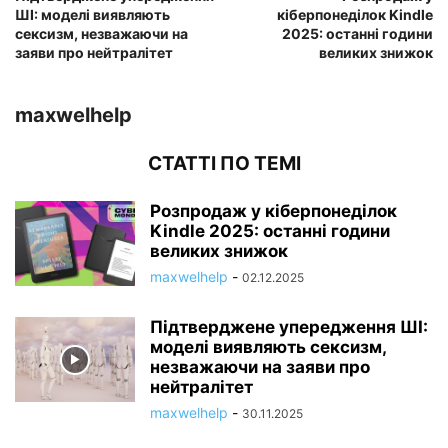
ШІ: моделі виявляють
кіберпонеділок Kindle
сексизм, незважаючи на
2025: останні години
заяви про нейтралітет
великих знижок
maxwelhelp
СТАТТІ ПО ТЕМІ
Розпродаж у кіберпонеділок
Kindle 2025: останні години
великих знижок
maxwelhelp
-
02.12.2025
Підтверджене упередження ШІ:
моделі виявляють сексизм,
незважаючи на заяви про
нейтралітет
maxwelhelp
-
30.11.2025