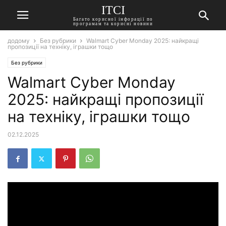
ITCI
Багато корисної інфорації по
програмам та корисні новини
додому
Без рубрики
Walmart Cyber Monday 2025: найкращі
пропозиції на техніку, іграшки тощо
Без рубрики
Walmart Cyber Monday
2025: найкращі пропозиції
на техніку, іграшки тощо
02.12.2025