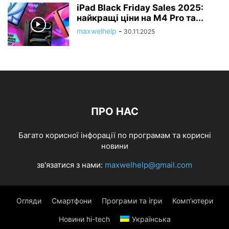
iPad Black Friday Sales 2025:
найкращі ціни на M4 Pro та...
maxwelhelp
-
30.11.2025
ПРО НАС
Багато корисної інфорації по програмам та корисні
новини
зв'язатися з нами:
maxwelhelp@gmail.com
Огляди
Смартфони
Програми та ігри
Комп’ютери
Новини hi-tech
Українська