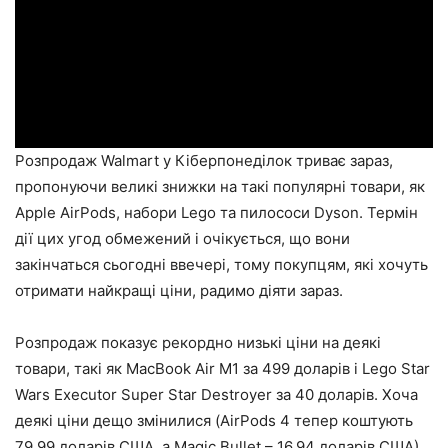
Розпродаж Walmart у Кіберпонеділок триває зараз,
пропонуючи великі знижки на такі популярні товари, як
Apple AirPods, набори Lego та пилососи Dyson. Термін
дії цих угод обмежений і очікується, що вони
закінчаться сьогодні ввечері, тому покупцям, які хочуть
отримати найкращі ціни, радимо діяти зараз.
Розпродаж показує рекордно низькі ціни на деякі
товари, такі як MacBook Air M1 за 499 доларів і Lego Star
Wars Executor Super Star Destroyer за 40 доларів. Хоча
деякі ціни дещо змінилися (AirPods 4 тепер коштують
79,99 доларів США, а Magic Bullet – 16,94 доларів США),