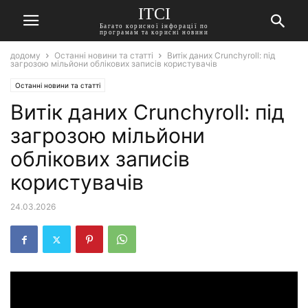
ITCI
Багато корисної інфорації по
програмам та корисні новини
додому
Останні новини та статті
Витік даних Crunchyroll: під
загрозою мільйони облікових записів користувачів
Останні новини та статті
Витік даних Crunchyroll: під
загрозою мільйони
облікових записів
користувачів
24.03.2026