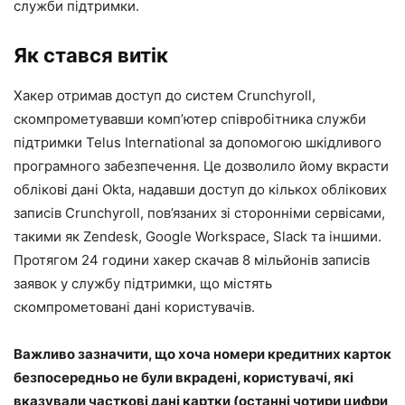
служби підтримки.
Як стався витік
Хакер отримав доступ до систем Crunchyroll,
скомпрометувавши комп’ютер співробітника служби
підтримки Telus International за допомогою шкідливого
програмного забезпечення. Це дозволило йому вкрасти
облікові дані Okta, надавши доступ до кількох облікових
записів Crunchyroll, пов’язаних зі сторонніми сервісами,
такими як Zendesk, Google Workspace, Slack та іншими.
Протягом 24 години хакер скачав 8 мільйонів записів
заявок у службу підтримки, що містять
скомпрометовані дані користувачів.
Важливо зазначити, що хоча номери кредитних карток
безпосередньо не були вкрадені, користувачі, які
вказували часткові дані картки (останні чотири цифри