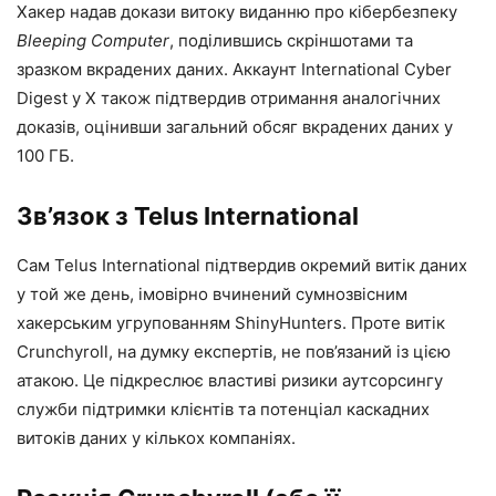
Хакер надав докази витоку виданню про кібербезпеку
Bleeping Computer
, поділившись скріншотами та
зразком вкрадених даних. Аккаунт International Cyber ​​
Digest у X також підтвердив отримання аналогічних
доказів, оцінивши загальний обсяг вкрадених даних у
100 ГБ.
Зв’язок з Telus International
Сам Telus International підтвердив окремий витік даних
у той же день, імовірно вчинений сумнозвісним
хакерським угрупованням ShinyHunters. Проте витік
Crunchyroll, на думку експертів, не пов’язаний із цією
атакою. Це підкреслює властиві ризики аутсорсингу
служби підтримки клієнтів та потенціал каскадних
витоків даних у кількох компаніях.