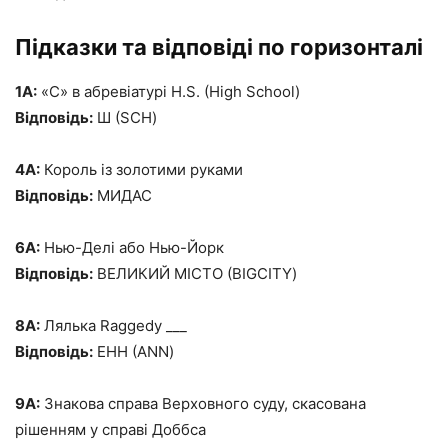
Підказки та відповіді по горизонталі
1А:
«С» в абревіатурі H.S. (High School)
Відповідь:
Ш (SCH)
4А:
Король із золотими руками
Відповідь:
МИДАС
6А:
Нью-Делі або Нью-Йорк
Відповідь:
ВЕЛИКИЙ МІСТО (BIGCITY)
8А:
Лялька Raggedy ___
Відповідь:
ЕНН (ANN)
9А:
Знакова справа Верховного суду, скасована
рішенням у справі Доббса