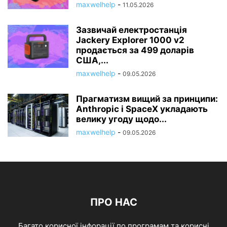
maxwelhelp
-
11.05.2026
Зазвичай електростанція
Jackery Explorer 1000 v2
продається за 499 доларів
США,...
maxwelhelp
-
09.05.2026
Прагматизм вищий за принципи:
Anthropic і SpaceX укладають
велику угоду щодо...
maxwelhelp
-
09.05.2026
ПРО НАС
Багато корисної інфорації по програмам та корисні