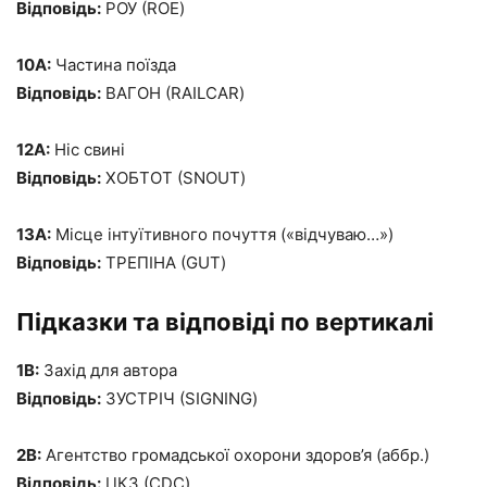
Відповідь:
РОУ (ROE)
10А:
Частина поїзда
Відповідь:
ВАГОН (RAILCAR)
12А:
Ніс свині
Відповідь:
ХОБТОТ (SNOUT)
13А:
Місце інтуїтивного почуття («відчуваю…»)
Відповідь:
ТРЕПІНА (GUT)
Підказки та відповіді по вертикалі
1В:
Захід для автора
Відповідь:
ЗУСТРІЧ (SIGNING)
2В:
Агентство громадської охорони здоров’я (аббр.)
Відповідь:
ЦКЗ (CDC)