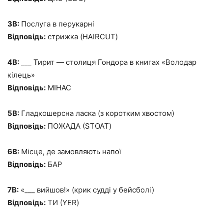
3В:
Послуга в перукарні
Відповідь:
стрижка (HAIRCUT)
4В:
___ Тирит — столиця Гондора в книгах «Володар
кілець»
Відповідь:
МІНАС
5В:
Гладкошерсна ласка (з коротким хвостом)
Відповідь:
ПОЖАДА (STOAT)
6В:
Місце, де замовляють напої
Відповідь:
БАР
7В:
«___ вийшов!» (крик судді у бейсболі)
Відповідь:
ТИ (YER)