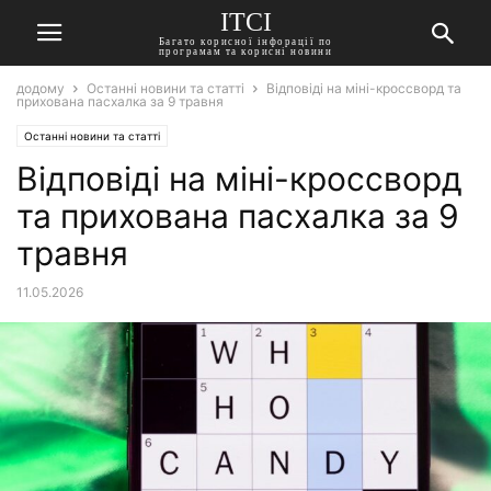
ITCI
Багато корисної інфорації по
програмам та корисні новини
додому
Останні новини та статті
Відповіді на міні-кроссворд та
прихована пасхалка за 9 травня
Останні новини та статті
Відповіді на міні-кроссворд
та прихована пасхалка за 9
травня
11.05.2026