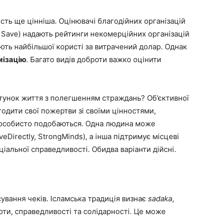
ть ще цінніша. Оцінювачі благодійних організацій
n Save) надають рейтинги некомерційних організацій
гають найбільшої користі за витрачений долар. Однак
мізацію
. Багато видів доброти важко оцінити
ятунок життя з полегшенням страждань? Об’єктивної
годити свої пожертви зі своїми цінностями,
м особисто подобаються. Одна людина може
eDirectly, StrongMinds), а інша підтримує місцеві
ціальної справедливості. Обидва варіанти дійсні.
ування чеків. Ісламська традиція визнає
sadaka
,
ти, справедливості та солідарності. Це може