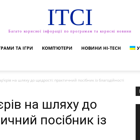
ITCI
Багато корисної інфорації по програмам та корисні новини
РАМИ ТА ІГРИ
КОМП’ЮТЕРИ
НОВИНИ HI-TECH
У
р’єрів на шляху до щедрості: практичний посібник із благодійності
єрів на шляху до
ичний посібник із