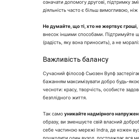
означати допомогу другові, підтримку змі
діяльність часто є більш вимогливою, ніж 
Не думайте, що ті, хто не жертвує гроші,
внесок іншими способами. Підтримуйте ще
(радість, яку вона приносить), а не моралі
Важливість балансу
Сучасний філософ Сьюзен Вулф застеріга
бажанням максимізувати добро будь-яко
чесноти: красу, творчість, особисте зад
безплідного життя.
Так само
уникайте надмірного напружен
образу, ви зменшуєте свій власний доброб
себе частиною мережі Indra, де кожен ву
пошкодити один вузол, постраждає вся м