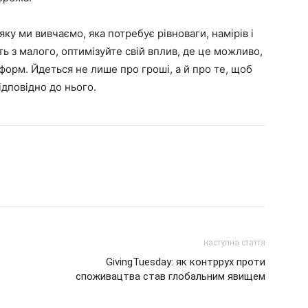
яку ми вивчаємо, яка потребує рівноваги, намірів і
ть з малого, оптимізуйте свій вплив, де це можливо,
 форм. Йдеться не лише про гроші, а й про те, щоб
ідповідно до нього.
наступна стаття
GivingTuesday: як контррух проти
споживацтва став глобальним явищем