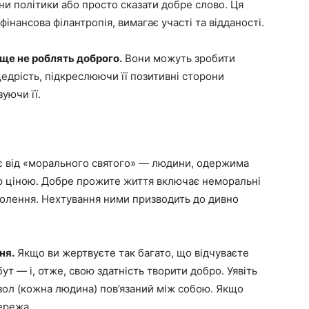
ни політики або просто сказати добре слово. Ця
фінансова філантропія, вимагає участі та відданості.
 ще не роблять доброго.
Вони можуть зробити
дрість, підкреслюючи її позитивні сторони
зуючи її.
є від «морального святого» — людини, одержима
ю ціною. Добре прожите життя включає неморальні
оволення. Нехтування ними призводить до дивно
ня.
Якщо ви жертвуєте так багато, що відчуваєте
ут — і, отже, свою здатність творити добро. Уявіть
зол (кожна людина) пов’язаний між собою. Якщо
ережа.