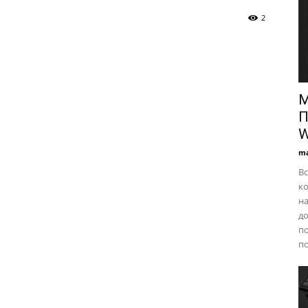
2
М
П
W
ma
Вс
ко
на
до
по
по