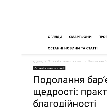
ОГЛЯДИ
СМАРТФОНИ
ПРОГ
ОСТАННІ НОВИНИ ТА СТАТТІ
додому
Останні новини та статті
Подолання ба
Останні новини та статті
Подолання бар’
щедрості: практ
благодійності