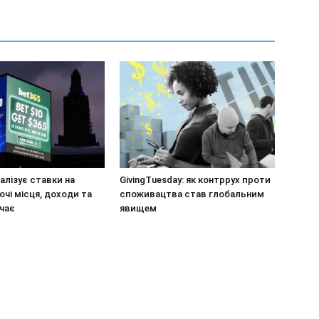
галізує ставки на
GivingTuesday: як контррух проти
очі місця, доходи та
споживацтва став глобальним
чає
явищем