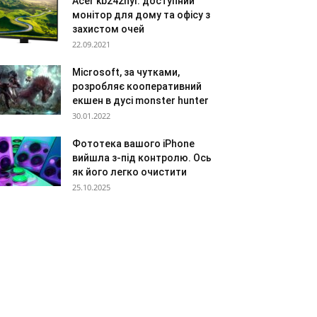
Acer kb242hyl: доступний
монітор для дому та офісу з
захистом очей
22.09.2021
Microsoft, за чутками,
розробляє кооперативний
екшен в дусі monster hunter
30.01.2022
Фототека вашого iPhone
вийшла з-під контролю. Ось
як його легко очистити
25.10.2025