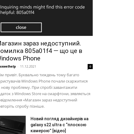
агазин зараз недоступний.
омилка 805a01f4 — що це в
indows Phone
xwelhelp
-
11.12.2021
0
ім привіт. Буквально тиждень тому багато
ристувачів Windows Phone почали скаржитися
 нову проблему. При спробі завантажити
даток з Windows Store на смарфтони, зявляється
відомлення «Магазин зараз недоступний
вторіть спробу пізніше.
Новий погляд дизайнерів на
galaxy s22 ultra c “плоскою
камерою” [відео]