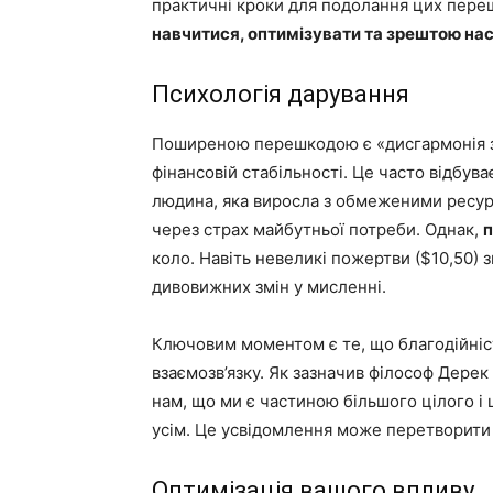
практичні кроки для подолання цих пере
навчитися, оптимізувати та зрештою на
Психологія дарування
Поширеною перешкодою є «дисгармонія з
фінансовій стабільності. Це часто відбува
людина, яка виросла з обмеженими ресур
через страх майбутньої потреби. Однак,
п
коло. Навіть невеликі пожертви ($10,50)
дивовижних змін у мисленні.
Ключовим моментом є те, що благодійніст
взаємозв’язку. Як зазначив філософ Дерек 
нам, що ми є частиною більшого цілого 
усім. Це усвідомлення може перетворити 
Оптимізація вашого впливу