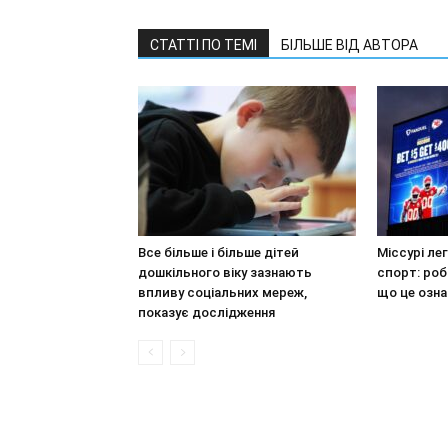
СТАТТІ ПО ТЕМІ
БІЛЬШЕ ВІД АВТОРА
Все більше і більше дітей
Міссурі ле
дошкільного віку зазнають
спорт: роб
впливу соціальних мереж,
що це озна
показує дослідження