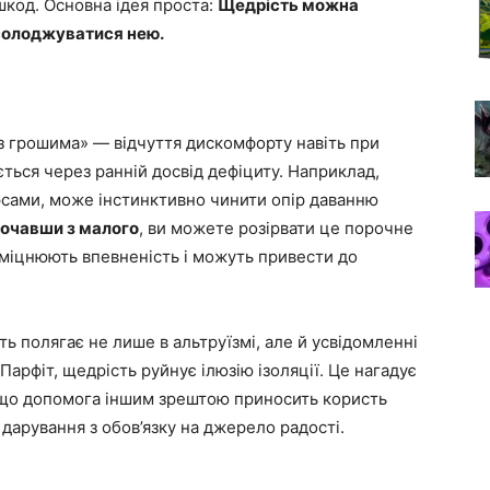
шкод. Основна ідея проста:
Щедрість можна
солоджуватися нею.
 грошима» — відчуття дискомфорту навіть при
ється через ранній досвід дефіциту. Наприклад,
сами, може інстинктивно чинити опір даванню
очавши з малого
, ви можете розірвати це порочне
 зміцнюють впевненість і можуть привести до
ь полягає не лише в альтруїзмі, але й усвідомленні
Парфіт, щедрість руйнує ілюзію ізоляції. Це нагадує
і що допомога іншим зрештою приносить користь
дарування з обов’язку на джерело радості.