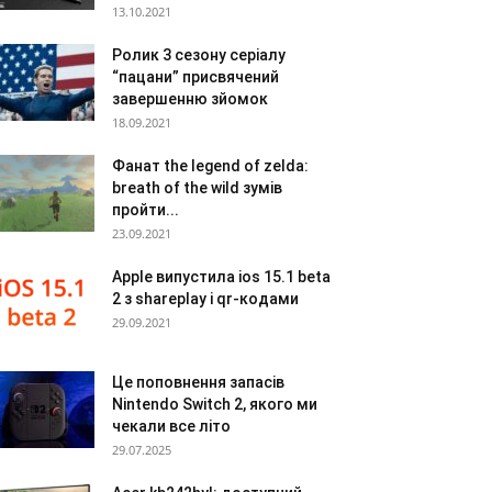
13.10.2021
Ролик 3 сезону серіалу
“пацани” присвячений
завершенню зйомок
18.09.2021
Фанат the legend of zelda:
breath of the wild зумів
пройти...
23.09.2021
Apple випустила ios 15.1 beta
2 з shareplay і qr-кодами
29.09.2021
Це поповнення запасів
Nintendo Switch 2, якого ми
чекали все літо
29.07.2025