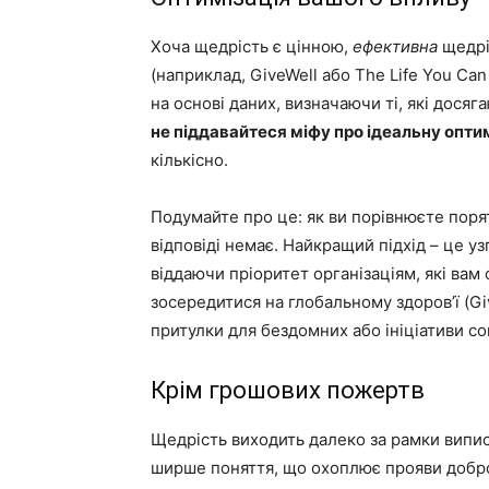
Хоча щедрість є цінною,
ефективна
щедріс
(наприклад, GiveWell або The Life You Ca
на основі даних, визначаючи ті, які дося
не піддавайтеся міфу про ідеальну опти
кількісно.
Подумайте про це: як ви порівнюєте пор
відповіді немає. Найкращий підхід – це уз
віддаючи пріоритет організаціям, які ва
зосередитися на глобальному здоров’ї (Giv
притулки для бездомних або ініціативи со
Крім грошових пожертв
Щедрість виходить далеко за рамки випис
ширше поняття, що охоплює прояви добро