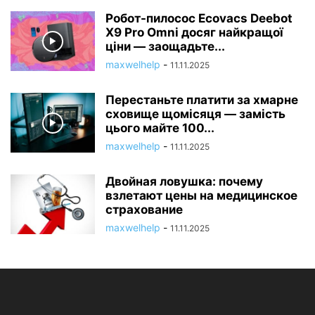
Робот-пилосос Ecovacs Deebot
X9 Pro Omni досяг найкращої
ціни — заощадьте...
maxwelhelp
-
11.11.2025
Перестаньте платити за хмарне
сховище щомісяця — замість
цього майте 100...
maxwelhelp
-
11.11.2025
Двойная ловушка: почему
взлетают цены на медицинское
страхование
maxwelhelp
-
11.11.2025