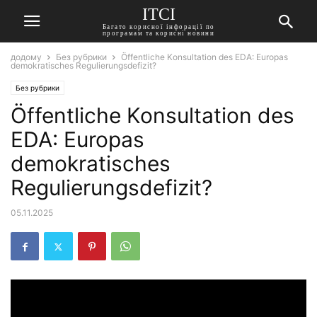
ITCI
Багато корисної інфорації по
програмам та корисні новини
додому
Без рубрики
Öffentliche Konsultation des EDA: Europas
demokratisches Regulierungsdefizit?
Без рубрики
Öffentliche Konsultation des
EDA: Europas
demokratisches
Regulierungsdefizit?
05.11.2025