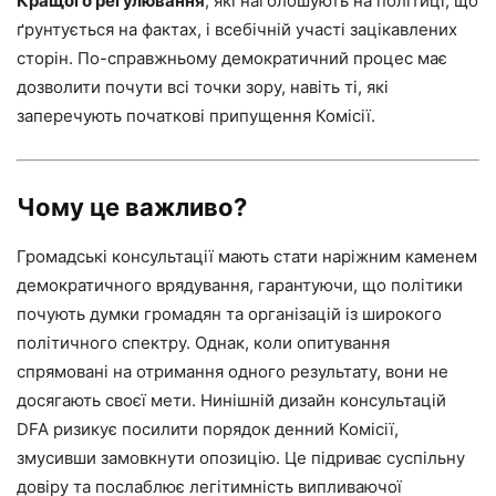
Кращого регулювання
, які наголошують на політиці, що
ґрунтується на фактах, і всебічній участі зацікавлених
сторін. По-справжньому демократичний процес має
дозволити почути всі точки зору, навіть ті, які
заперечують початкові припущення Комісії.
Чому це важливо?
Громадські консультації мають стати наріжним каменем
демократичного врядування, гарантуючи, що політики
почують думки громадян та організацій із широкого
політичного спектру. Однак, коли опитування
спрямовані на отримання одного результату, вони не
досягають своєї мети. Нинішній дизайн консультацій
DFA ризикує посилити порядок денний Комісії,
змусивши замовкнути опозицію. Це підриває суспільну
довіру та послаблює легітимність випливаючої