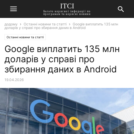
ITCI
Багато корисної інфорації по
програмам та корисні новини
додому
Останні новини та статті
Google виплатить 135 млн
доларів у справі про збирання даних в Android
Останні новини та статті
Google виплатить 135 млн
доларів у справі про
збирання даних в Android
19.04.2026