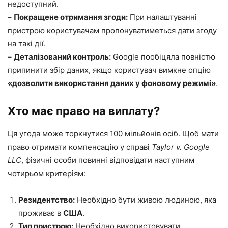
недоступний.
–
Покращене отримання згоди:
При налаштуванні
пристрою користувачам пропонуватиметься дати згоду
на такі дії.
–
Деталізований контроль:
Google пообіцяла повністю
припинити збір даних, якщо користувач вимкне опцію
«дозволити використання даних у фоновому режимі»
.
Хто має право на виплату?
Ця угода може торкнутися 100 мільйонів осіб. Щоб мати
право отримати компенсацію у справі
Taylor v. Google
LLC
, фізичні особи повинні відповідати наступним
чотирьом критеріям:
Резидентство:
Необхідно бути живою людиною, яка
проживає в
США
.
Тип пристрою:
Необхідно використовувати