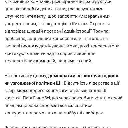
вітчизняних компаній, розширення інфраструктури
центрів обробки даних, нагляд за результатами
штучного інтелекту, щоб запобігти «ліберальним»
упередженням, і конкуренцію з Китаєм. Стратегія
відповідає ширшій програмі адміністрації Трампа:
пробізнес, соціальний консерватизм і наголос на
геополітичному домінуванні. Хоча деякі консерватори
критикують план як надто сприятливий для
технологічних компаній, напрямок ясний.
На противагу цьому,
демократам не вистачає єдиної
чи узгодженої політики ШІ
. Відсутність лідерства в цій
сфері може дорого коштувати, оскільки вплив ШІ
зростає. Партії необхідно зараз розробити комплексний
план, якщо вона сподівається залишитися
конкурентоспроможною на майбутніх виборах.
Розрив між впровадженням штучного інтелекту та