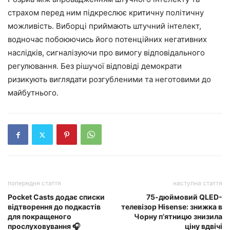
страхом перед ним підкреслює критичну політичну
можливість. Виборці приймають штучний інтелект,
водночас побоюючись його потенційних негативних
наслідків, сигналізуючи про вимогу відповідального
регулювання. Без рішучої відповіді демократи
ризикують виглядати розгубленими та неготовими до
майбутнього.
попередня стаття
наступна стаття
Pocket Casts додає списки
75-дюймовий QLED-
відтворення до подкастів
телевізор Hisense: знижка в
для покращеного
Чорну п’ятницю знизила
прослуховування 🎧
ціну вдвічі