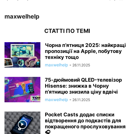
maxwelhelp
СТАТТІ ПО ТЕМІ
Чорна п’ятниця 2025: найкращі
пропозиції на Apple, побутову
техніку тощо
maxwelhelp
-
26.11.2025
75-дюймовий QLED-телевізор
Hisense: знижка в Чорну
п’ятницю знизила ціну вдвічі
maxwelhelp
-
26.11.2025
Pocket Casts додає списки
відтворення до подкастів для
покращеного прослуховування
🎧