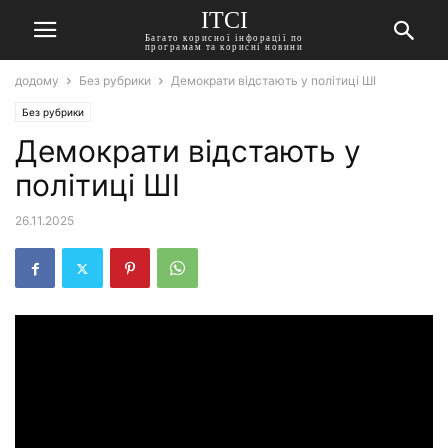
ITCI
Багато корисної інфорації по
програмам та корисні новини
додому
Без рубрики
Демократи відстають у політиці ШІ
Без рубрики
Демократи відстають у
політиці ШІ
26.11.2025